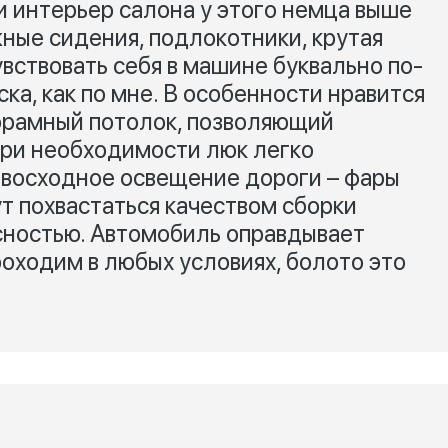
и интерьер салона у этого немца выше
жные сидения, подлокотники, крутая
увствовать себя в машине буквально по-
ка, как по мне. В особенности нравится
орамный потолок, позволяющий
При необходимости люк легко
евосходное освещение дороги – фары
т похвастаться качеством сборки
сностью. Автомобиль оправдывает
роходим в любых условиях, болото это