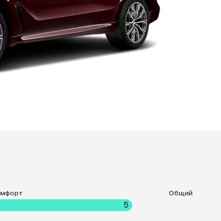
омфорт
Общий
5