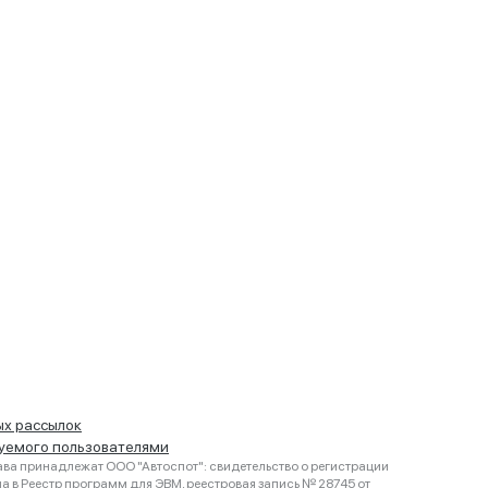
ых рассылок
руемого пользователями
ва принадлежат ООО "Автоспот": свидетельство о регистрации
 в Реестр программ для ЭВМ, реестровая запись № 28745 от