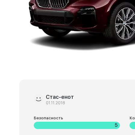
Стас-енот
01.11.2018
Безопасность
К
5