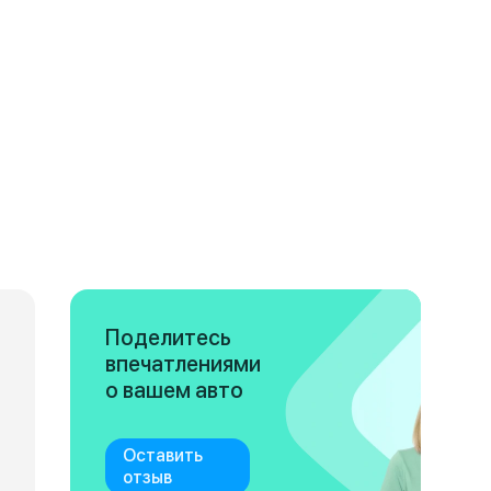
Поделитесь
впечатлениями
о вашем авто
Оставить
отзыв