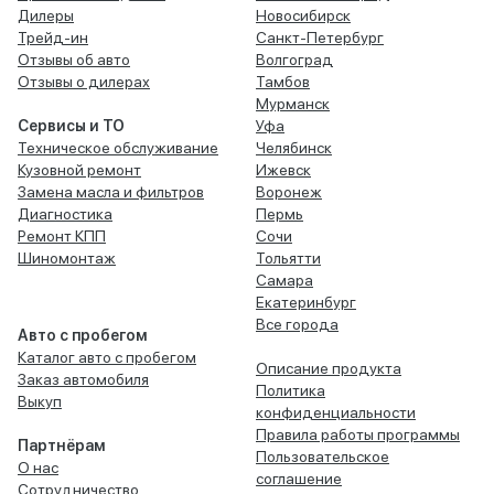
Дилеры
Новосибирск
Трейд-ин
Санкт-Петербург
Отзывы об авто
Волгоград
Отзывы о дилерах
Тамбов
Мурманск
Сервисы и ТО
Уфа
Техническое обслуживание
Челябинск
Кузовной ремонт
Ижевск
Замена масла и фильтров
Воронеж
Диагностика
Пермь
Ремонт КПП
Сочи
Шиномонтаж
Тольятти
Самара
Екатеринбург
Все города
Авто с пробегом
Каталог авто с пробегом
Описание продукта
Заказ автомобиля
Политика
Выкуп
конфиденциальности
Правила работы программы
Партнёрам
Пользовательское
О нас
соглашение
Сотрудничество