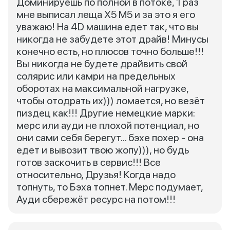
Доминируешь по полной в потоке, 1 раз
мне выписал леща Х5 М5 и за это я его
уважаю! На 4D машина едет так, что вы
никогда не забудете этот драйв! Минусы
конечно есть, но плюсов точно больше!!!
Вы никогда не будете драйвить свой
солярис или камри на предельных
оборотах на максимальной нагрузке,
чтобы отодрать их))) ломается, но везёт
пиздец как!!! Другие немецкие марки:
мерс или ауди не плохой потенциал, но
они сами себя берегут... бэхе похер - она
едет и вывозит твою жопу))), но будь
готов заскочить в сервис!!! Все
относительно, Друзья! Когда надо
топнуть, то Бэха топнет. Мерс подумает,
Ауди сбережёт ресурс на потом!!!