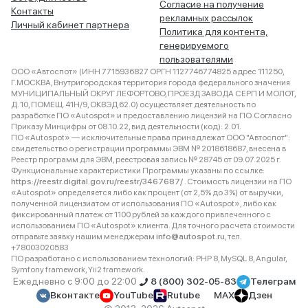
Согласие на получение
Контакты
рекламных рассылок
Личный кабинет партнера
Политика для контента,
генерируемого
пользователями
ООО «Автоспот» (ИНН 7715936827 ОРГН 1127746774825 адрес 111250,
Г.МОСКВА, Внутригородская территория города федерального значения
МУНИЦИПАЛЬНЫЙ ОКРУГ ЛЕФОРТОВО, ПРОЕЗД ЗАВОДА СЕРП И МОЛОТ,
Д. 10, ПОМЕЩ. 41Н/9, ОКВЭД 62.0) осуществляет деятельность по
разработке ПО «Autospot» и предоставлению лицензий на ПО. Согласно
Приказу Минцифры от 08.10.22, вид деятельности (код): 2.01.
ПО «Autospot» — исключительные права принадлежат ООО "Автоспот":
свидетельство о регистрации программы ЭВМ № 2018618687, внесена в
Реестр программ для ЭВМ, реестровая запись № 28745 от 09.07.2025 г.
Функциональные характеристики Программы указаны по ссылке:
https://reestr.digital.gov.ru/reestr/3467687/
. Стоимость лицензии на ПО
«Autospot» определяется либо как процент (от 2,5% до 3%) от выручки,
полученной лицензиатом от использования ПО «Autospot», либо как
фиксированный платеж от 1100 рублей за каждого привлеченного с
использованием ПО «Autospot» клиента. Для точного расчета стоимости
отправьте заявку нашим менеджерам
info@autospot.ru
, тел.
+78003020583
ПО разработано с использованием технологий: PHP 8, MySQL 8, Angular,
Symfony framework, Yii2 framework.
Ежедневно с 9:00 до 22:00
8 (800) 302-05-83
Телеграм
Вконтакте
YouTube
Rutube
MAX
Дзен