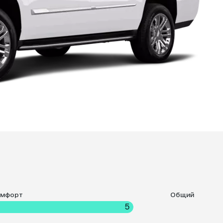
омфорт
Общий
5