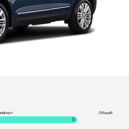
омфорт
Общий
5