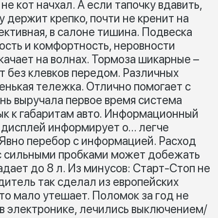
 не кот начхал. А если тапочку вдавить,
 держит крепко, почти не кренит на
ктивная, в салоне тишина. Подвеска
ость и комфортность, неровности
качает на волнах. Тормоза шикарные –
т без клевков передом. Различных
ленькая тележка. Отлично помогает с
нь выручала первое время система
вык к габаритам авто. Информационный
 дисплей информирует о… легче
. Явно перебор с информацией. Расход
о с сильными пробками может добежать
адает до 8 л. Из минусов: Старт-Стоп не
дитель так сделал из европейских
то мало утешает. Поломок за год не
 в электронике, лечились выключением/