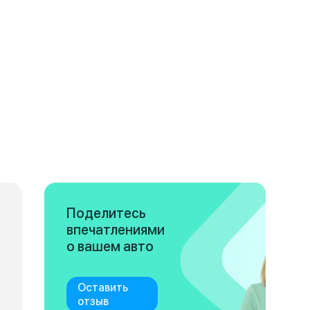
Поделитесь
впечатлениями
о вашем авто
Оставить
отзыв