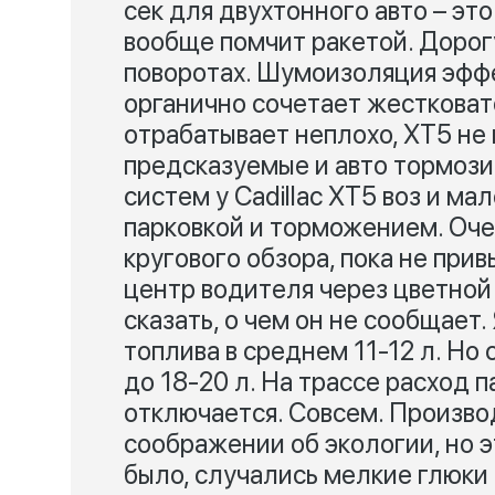
сек для двухтонного авто – это
вообще помчит ракетой. Дорогу
поворотах. Шумоизоляция эффе
органично сочетает жестковат
отрабатывает неплохо, XT5 не 
предсказуемые и авто тормози
систем у Cadillac XT5 воз и ма
парковкой и торможением. Оче
кругового обзора, пока не при
центр водителя через цветной
сказать, о чем он не сообщает
топлива в среднем 11-12 л. Н
до 18-20 л. На трассе расход п
отключается. Совсем. Произво
соображении об экологии, но э
было, случались мелкие глюки