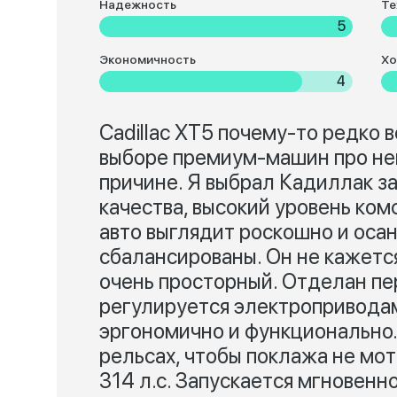
Надежность
Те
5
Экономичность
Хо
4
Cadillac XT5 почему-то редко 
выборе премиум-машин про нег
причине. Я выбрал Кадиллак з
качества, высокий уровень ком
авто выглядит роскошно и оса
сбалансированы. Он не кажетс
очень просторный. Отделан пе
регулируется электроприводам
эргономично и функционально.
рельсах, чтобы поклажа не мота
314 л.с. Запускается мгновенно