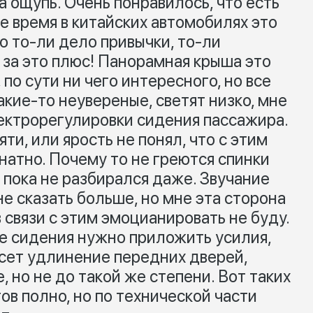
а ощупь. Очень понравилось, что есть
е время в китайских автомобилях это
то то-ли дело привычки, то-ли
 за это плюс! Панорамная крыша это
 по сути ни чего интересного, но все
акие-то неувереные, светят низко, мне
лектрорегулировки сидения пассажира.
ти, или ярость не понял, что с этим
знатно. Почему то не греются спинки
 пока не разбирался даже. Звучание
не сказать больше, но мне эта сторона
 связи с этим эмоцианировать не буду.
ие сидения нужно приложить усилия,
 сет удлинение передних дверей,
, но не до такой же степени. Вот таких
в полно, но по технической части