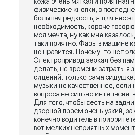
кожа очень мягкая и приятная н
физические кнопки, в последне
большая редкость, а для нас э
необходимость, короче говорю
моя мечта, ну как мне казалось,
таки приятно. Фары в машине к
не нравится. Почему-то нет э
Электропривод зеркал без памя
делать, но времени затраты я 
сидений, только сама сидушка,
музыки не качественное, если 
вопроса не сильно интересна, в
Для того, чтобы сесть на задн
дверной проем очень узкий, за
конечно водитель в приоритете
вот мелких неприятных моменто