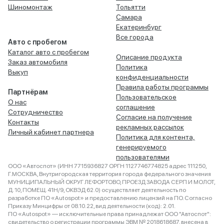
Шиномонтаж
Тольятти
Самара
Екатеринбург
Все города
Авто с пробегом
Каталог авто с пробегом
Описание продукта
Заказ автомобиля
Политика
Выкуп
конфиденциальности
Правила работы программы
Партнёрам
Пользовательское
О нас
соглашение
Сотрудничество
Согласие на получение
Контакты
рекламных рассылок
Личный кабинет партнера
Политика для контента,
генерируемого
пользователями
ООО «Автоспот» (ИНН 7715936827 ОРГН 1127746774825 адрес 111250,
Г.МОСКВА, Внутригородская территория города федерального значения
МУНИЦИПАЛЬНЫЙ ОКРУГ ЛЕФОРТОВО, ПРОЕЗД ЗАВОДА СЕРП И МОЛОТ,
Д. 10, ПОМЕЩ. 41Н/9, ОКВЭД 62.0) осуществляет деятельность по
разработке ПО «Autospot» и предоставлению лицензий на ПО. Согласно
Приказу Минцифры от 08.10.22, вид деятельности (код): 2.01.
ПО «Autospot» — исключительные права принадлежат ООО "Автоспот":
свидетельство о регистрации программы ЭВМ № 2018618687, внесена в