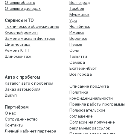
Отзывы об авто
Волгоград
Отзывы о дилерах
Тамбов
Мурманск
Сервисы и ТО
Уфа
Техническое обслуживание
Челябинск
Кузовной ремонт
Ижевск
Замена масла и фильтров
Воронеж
Диагностика
Пермь
Ремонт КПП
Сочи
Шиномонтаж
Тольятти
Самара
Екатеринбург
Все города
Авто с пробегом
Каталог авто с пробегом
Описание продукта
Заказ автомобиля
Политика
Выкуп
конфиденциальности
Правила работы программы
Партнёрам
Пользовательское
О нас
соглашение
Сотрудничество
Согласие на получение
Контакты
рекламных рассылок
Личный кабинет партнера