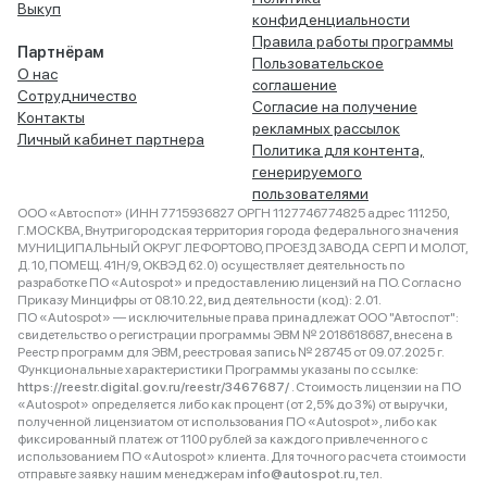
Выкуп
конфиденциальности
Правила работы программы
Партнёрам
Пользовательское
О нас
соглашение
Сотрудничество
Согласие на получение
Контакты
рекламных рассылок
Личный кабинет партнера
Политика для контента,
генерируемого
пользователями
ООО «Автоспот» (ИНН 7715936827 ОРГН 1127746774825 адрес 111250,
Г.МОСКВА, Внутригородская территория города федерального значения
МУНИЦИПАЛЬНЫЙ ОКРУГ ЛЕФОРТОВО, ПРОЕЗД ЗАВОДА СЕРП И МОЛОТ,
Д. 10, ПОМЕЩ. 41Н/9, ОКВЭД 62.0) осуществляет деятельность по
разработке ПО «Autospot» и предоставлению лицензий на ПО. Согласно
Приказу Минцифры от 08.10.22, вид деятельности (код): 2.01.
ПО «Autospot» — исключительные права принадлежат ООО "Автоспот":
свидетельство о регистрации программы ЭВМ № 2018618687, внесена в
Реестр программ для ЭВМ, реестровая запись № 28745 от 09.07.2025 г.
Функциональные характеристики Программы указаны по ссылке:
https://reestr.digital.gov.ru/reestr/3467687/
. Стоимость лицензии на ПО
«Autospot» определяется либо как процент (от 2,5% до 3%) от выручки,
полученной лицензиатом от использования ПО «Autospot», либо как
фиксированный платеж от 1100 рублей за каждого привлеченного с
использованием ПО «Autospot» клиента. Для точного расчета стоимости
отправьте заявку нашим менеджерам
info@autospot.ru
, тел.