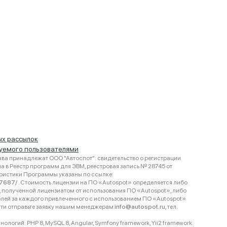
ых рассылок
руемого пользователями
ва принадлежат ООО "Автоспот": свидетельство о регистрации
 в Реестр программ для ЭВМ, реестровая запись № 28745 от
еристики Программы указаны по ссылке:
467687/
. Стоимость лицензии на ПО «Autospot» определяется либо
ки, полученной лицензиатом от использования ПО «Autospot», либо
блей за каждого привлеченного с использованием ПО «Autospot»
сти отправьте заявку нашим менеджерам
info@autospot.ru
, тел.
логий: PHP 8, MySQL 8, Angular, Symfony framework, Yii2 framework.