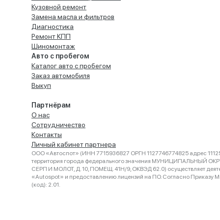
Кузовной ремонт
Замена масла и фильтров
Диагностика
Ремонт КПП
Шиномонтаж
Авто с пробегом
Каталог авто с пробегом
Заказ автомобиля
Выкуп
Партнёрам
О нас
Сотрудничество
Контакты
Личный кабинет партнера
ООО «Автоспот» (ИНН 7715936827 ОРГН 1127746774825 адрес 11125
территория города федерального значения МУНИЦИПАЛЬНЫЙ ОК
СЕРП И МОЛОТ, Д. 10, ПОМЕЩ. 41Н/9, ОКВЭД 62.0) осуществляет деят
«Autospot» и предоставлению лицензий на ПО. Согласно Приказу Ми
(код): 2.01.