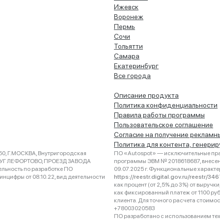
Ижевск
Воронеж
Пермь
Сочи
Тольятти
Самара
Екатеринбург
Все города
Описание продукта
Политика конфиденциальности
Правила работы программы
Пользовательское соглашение
Согласие на получение рекламн
Политика для контента, генери
0, Г.МОСКВА, Внутригородская
ПО «Autospot» — исключительные пра
РУГ ЛЕФОРТОВО, ПРОЕЗД ЗАВОДА
программы ЭВМ № 2018618687, внесена
ельность по разработке ПО
09.07.2025 г. Функциональные характ
нцифры от 08.10.22, вид деятельности
https://reestr.digital.gov.ru/reestr/3
как процент (от 2,5% до 3%) от выруч
как фиксированный платеж от 1100 ру
клиента. Для точного расчета стоимо
+78003020583
ПО разработано с использованием техно