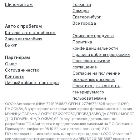
Шиномонтаж
Тольятти
Самара
Екатеринбург
Все города
Авто с пробегом
Каталог авто с пробегом
Описание продукта
Заказ автомобиля
Политика
Выкуп
конфиденциальности
Правила работы программы
Партнёрам
Пользовательское
О нас
соглашение
Сотрудничество
Согласие на получение
Контакты
рекламных рассылок
Личный кабинет партнера
Политика для контента,
генерируемого
пользователями
ООО «Автоспот» (ИНН 7715936827 ОРГН 1127746774825 адрес 111250,
Г.МОСКВА, Внутригородская территория города федерального значения
МУНИЦИПАЛЬНЫЙ ОКРУГ ЛЕФОРТОВО, ПРОЕЗД ЗАВОДА СЕРП И МОЛОТ,
Д. 10, ПОМЕЩ. 41Н/9, ОКВЭД 62.0) осуществляет деятельность по
разработке ПО «Autospot» и предоставлению лицензий на ПО. Согласно
Приказу Минцифры от 08.10.22, вид деятельности (код): 2.01.
ПО «Autospot» — исключительные права принадлежат ООО "Автоспот":
свидетельство о регистрации программы ЭВМ № 2018618687, внесена в