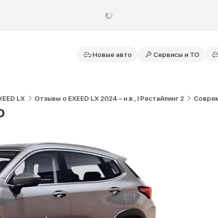
Новые авто
Сервисы и ТО
XEED LX
Отзывы о EXEED LX 2024 – н.в., I Рестайлинг 2
Соврем
о