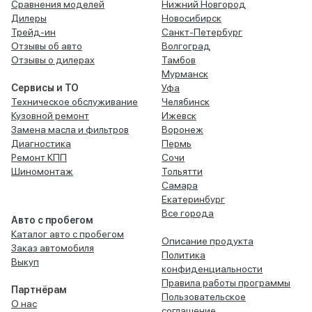
Сравнения моделей
Нижний Новгород
Дилеры
Новосибирск
Трейд-ин
Санкт-Петербург
Отзывы об авто
Волгоград
Отзывы о дилерах
Тамбов
Мурманск
Сервисы и ТО
Уфа
Техническое обслуживание
Челябинск
Кузовной ремонт
Ижевск
Замена масла и фильтров
Воронеж
Диагностика
Пермь
Ремонт КПП
Сочи
Шиномонтаж
Тольятти
Самара
Екатеринбург
Все города
Авто с пробегом
Каталог авто с пробегом
Описание продукта
Заказ автомобиля
Политика
Выкуп
конфиденциальности
Правила работы программы
Партнёрам
Пользовательское
О нас
соглашение