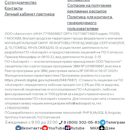
Сотрудничество
Согласие на получение
Контакты
рекламных рассылок
Личный кабинет партнера
Политика для контента,
генерируемого
пользователями
ООО «Автоспот» (ИНН 7715936827 ОРГН 1127746774825 адрес 111250,
Г.МОСКВА, Внутригородская территория города федерального значения
МУНИЦИПАЛЬНЫЙ ОКРУГ ЛЕФОРТОВО, ПРОЕЗД ЗАВОДА СЕРП И МОЛОТ,
Д. 10, ПОМЕЩ. 41Н/9, ОКВЭД 62.0) осуществляет деятельность по
разработке ПО «Autospot» и предоставлению лицензий на ПО. Согласно
Приказу Минцифры от 08.10.22, вид деятельности (код): 2.01.
ПО «Autospot» — исключительные права принадлежат ООО "Автоспот":
свидетельство о регистрации программы ЭВМ № 2018618687, внесена в
Реестр программ для ЭВМ, реестровая запись № 28745 от 09.07.2025 г.
Функциональные характеристики Программы указаны по ссылке:
https://reestr.digital.gov.ru/reestr/3467687/
. Стоимость лицензии на ПО
«Autospot» определяется либо как процент (от 2,5% до 3%) от выручки,
полученной лицензиатом от использования ПО «Autospot», либо как
фиксированный платеж от 1100 рублей за каждого привлеченного с
использованием ПО «Autospot» клиента. Для точного расчета стоимости
отправьте заявку нашим менеджерам
info@autospot.ru
, тел.
+78003020583
ПО разработано с использованием технологий: PHP 8, MySQL 8, Angular,
Symfony framework, Yii2 framework.
Ежедневно с 9:00 до 22:00
8 (800) 302-05-83
Телеграм
Вконтакте
YouTube
Rutube
MAX
Дзен