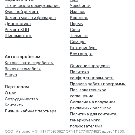
Техническое обслуживание
Челябинск
Кузовной ремонт
Ижевск
Замена масла и фильтров
Воронеж
Диагностика
Пермь
Ремонт КПП
Сочи
Шиномонтаж
Тольятти
Самара
Екатеринбург
Все города
Авто с пробегом
Каталог авто с пробегом
Описание продукта
Заказ автомобиля
Политика
Выкуп
конфиденциальности
Правила работы программы
Партнёрам
Пользовательское
О нас
соглашение
Сотрудничество
Согласие на получение
Контакты
рекламных рассылок
Личный кабинет партнера
Политика для контента,
генерируемого
пользователями
ООО «Автоспот» (ИНН 7715936827 ОРГН 1127746774825 адрес 111250,