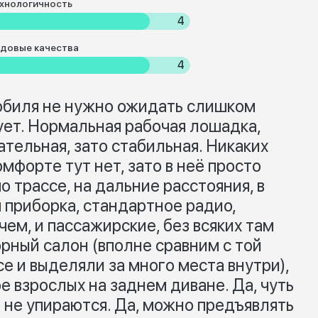
хнологичность
4
довые качества
4
обиля не нужно ожидать слишком
рует. Нормальная рабочая лошадка,
тельная, зато стабильная. Никаких
омфорте тут нет, зато в неё просто
о трассе, на дальние расстояния, в
я приборка, стандартное радио,
чем, и пассажирские, без всяких там
орный салон (вполне сравним с той
се и выделяли за много места внутри),
 взрослых на заднем диване. Да, чуть
я не упираются. Да, можно предъявлять