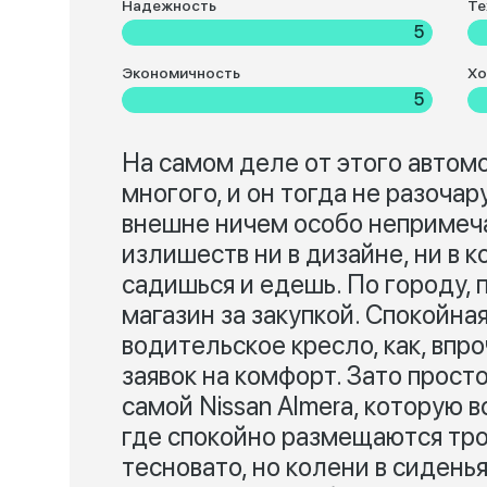
Надежность
Те
5
Экономичность
Хо
5
На самом деле от этого автом
многого, и он тогда не разоча
внешне ничем особо непримеча
излишеств ни в дизайне, ни в к
садишься и едешь. По городу, п
магазин за закупкой. Спокойна
водительское кресло, как, впро
заявок на комфорт. Зато прост
самой Nissan Almera, которую в
где спокойно размещаются трое
тесновато, но колени в сидень