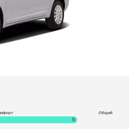
омфорт
Общий
5