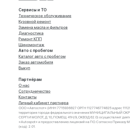
Сервисы и ТО
Техническое обслуживание
Кузовной ремонт
Замена масла и фильтров
Диагностика
Ремонт КПП
Шиномонтаж
Авто с пробегом
Каталог авто с пробегом
Заказ автомобиля
Выкуп
Партнёрам
О нас
Сотрудничество
Контакты
Личный кабинет партнера
ООО «Автоспот» (ИНН 7715936827 ОРГН 1127746774825 адрес 11125
территория города федерального значения МУНИЦИПАЛЬНЫЙ ОК
СЕРП И МОЛОТ, Д. 10, ПОМЕЩ. 41Н/9, ОКВЭД 62.0) осуществляет деят
«Autospot» и предоставлению лицензий на ПО. Согласно Приказу Ми
(код): 2.01.