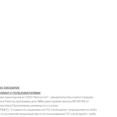
ых рассылок
руемого пользователями
ва принадлежат ООО "Автоспот": свидетельство о регистрации
 в Реестр программ для ЭВМ, реестровая запись № 28745 от
еристики Программы указаны по ссылке:
467687/
. Стоимость лицензии на ПО «Autospot» определяется либо
ки, полученной лицензиатом от использования ПО «Autospot», либо