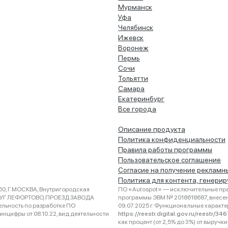
Мурманск
Уфа
Челябинск
Ижевск
Воронеж
Пермь
Сочи
Тольятти
Самара
Екатеринбург
Все города
Описание продукта
Политика конфиденциальности
Правила работы программы
Пользовательское соглашение
Согласие на получение рекламн
Политика для контента, генери
0, Г.МОСКВА, Внутригородская
ПО «Autospot» — исключительные пра
РУГ ЛЕФОРТОВО, ПРОЕЗД ЗАВОДА
программы ЭВМ № 2018618687, внесена
ельность по разработке ПО
09.07.2025 г. Функциональные характ
нцифры от 08.10.22, вид деятельности
https://reestr.digital.gov.ru/reestr/3
как процент (от 2,5% до 3%) от выруч