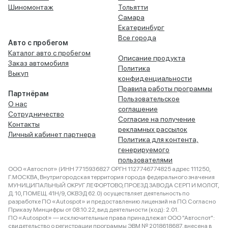
Шиномонтаж
Тольятти
Самара
Екатеринбург
Все города
Авто с пробегом
Каталог авто с пробегом
Описание продукта
Заказ автомобиля
Политика
Выкуп
конфиденциальности
Правила работы программы
Партнёрам
Пользовательское
О нас
соглашение
Сотрудничество
Согласие на получение
Контакты
рекламных рассылок
Личный кабинет партнера
Политика для контента,
генерируемого
пользователями
ООО «Автоспот» (ИНН 7715936827 ОРГН 1127746774825 адрес 111250,
Г.МОСКВА, Внутригородская территория города федерального значения
МУНИЦИПАЛЬНЫЙ ОКРУГ ЛЕФОРТОВО, ПРОЕЗД ЗАВОДА СЕРП И МОЛОТ,
Д. 10, ПОМЕЩ. 41Н/9, ОКВЭД 62.0) осуществляет деятельность по
разработке ПО «Autospot» и предоставлению лицензий на ПО. Согласно
Приказу Минцифры от 08.10.22, вид деятельности (код): 2.01.
ПО «Autospot» — исключительные права принадлежат ООО "Автоспот":
свидетельство о регистрации программы ЭВМ № 2018618687, внесена в