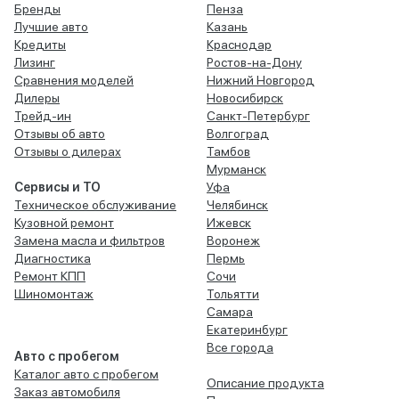
Бренды
Пенза
Лучшие авто
Казань
Кредиты
Краснодар
Лизинг
Ростов-на-Дону
Сравнения моделей
Нижний Новгород
Дилеры
Новосибирск
Трейд-ин
Санкт-Петербург
Отзывы об авто
Волгоград
Отзывы о дилерах
Тамбов
Мурманск
Сервисы и ТО
Уфа
Техническое обслуживание
Челябинск
Кузовной ремонт
Ижевск
Замена масла и фильтров
Воронеж
Диагностика
Пермь
Ремонт КПП
Сочи
Шиномонтаж
Тольятти
Самара
Екатеринбург
Все города
Авто с пробегом
Каталог авто с пробегом
Описание продукта
Заказ автомобиля