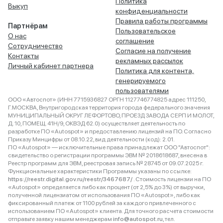
Политика
Выкуп
конфиденциальности
Правила работы программы
Партнёрам
Пользовательское
О нас
соглашение
Сотрудничество
Согласие на получение
Контакты
рекламных рассылок
Личный кабинет партнера
Политика для контента,
генерируемого
пользователями
ООО «Автоспот» (ИНН 7715936827 ОРГН 1127746774825 адрес 111250,
Г.МОСКВА, Внутригородская территория города федерального значения
МУНИЦИПАЛЬНЫЙ ОКРУГ ЛЕФОРТОВО, ПРОЕЗД ЗАВОДА СЕРП И МОЛОТ,
Д. 10, ПОМЕЩ. 41Н/9, ОКВЭД 62.0) осуществляет деятельность по
разработке ПО «Autospot» и предоставлению лицензий на ПО. Согласно
Приказу Минцифры от 08.10.22, вид деятельности (код): 2.01.
ПО «Autospot» — исключительные права принадлежат ООО "Автоспот":
свидетельство о регистрации программы ЭВМ № 2018618687, внесена в
Реестр программ для ЭВМ, реестровая запись № 28745 от 09.07.2025 г.
Функциональные характеристики Программы указаны по ссылке:
https://reestr.digital.gov.ru/reestr/3467687/
. Стоимость лицензии на ПО
«Autospot» определяется либо как процент (от 2,5% до 3%) от выручки,
полученной лицензиатом от использования ПО «Autospot», либо как
фиксированный платеж от 1100 рублей за каждого привлеченного с
использованием ПО «Autospot» клиента. Для точного расчета стоимости
отправьте заявку нашим менеджерам
info@autospot.ru
, тел.