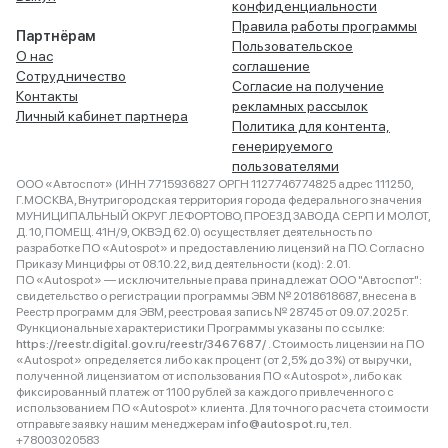
конфиденциальности
Правила работы программы
Партнёрам
Пользовательское
О нас
соглашение
Сотрудничество
Согласие на получение
Контакты
рекламных рассылок
Личный кабинет партнера
Политика для контента,
генерируемого
пользователями
ООО «Автоспот» (ИНН 7715936827 ОРГН 1127746774825 адрес 111250,
Г.МОСКВА, Внутригородская территория города федерального значения
МУНИЦИПАЛЬНЫЙ ОКРУГ ЛЕФОРТОВО, ПРОЕЗД ЗАВОДА СЕРП И МОЛОТ,
Д. 10, ПОМЕЩ. 41Н/9, ОКВЭД 62.0) осуществляет деятельность по
разработке ПО «Autospot» и предоставлению лицензий на ПО. Согласно
Приказу Минцифры от 08.10.22, вид деятельности (код): 2.01.
ПО «Autospot» — исключительные права принадлежат ООО "Автоспот":
свидетельство о регистрации программы ЭВМ № 2018618687, внесена в
Реестр программ для ЭВМ, реестровая запись № 28745 от 09.07.2025 г.
Функциональные характеристики Программы указаны по ссылке:
https://reestr.digital.gov.ru/reestr/3467687/
. Стоимость лицензии на ПО
«Autospot» определяется либо как процент (от 2,5% до 3%) от выручки,
полученной лицензиатом от использования ПО «Autospot», либо как
фиксированный платеж от 1100 рублей за каждого привлеченного с
использованием ПО «Autospot» клиента. Для точного расчета стоимости
отправьте заявку нашим менеджерам
info@autospot.ru
, тел.
+78003020583