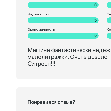
5
Надежность
Те
5
Экономичность
Хо
5
Машина фантастически надежна
малолитражки. Очень доволен 
Ситроен!!!
Понравился отзыв?