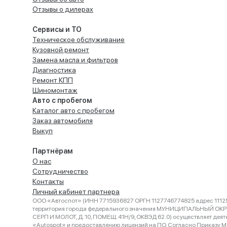
Отзывы о дилерах
Сервисы и ТО
Техническое обслуживание
Кузовной ремонт
Замена масла и фильтров
Диагностика
Ремонт КПП
Шиномонтаж
Авто с пробегом
Каталог авто с пробегом
Заказ автомобиля
Выкуп
Партнёрам
О нас
Сотрудничество
Контакты
Личный кабинет партнера
ООО «Автоспот» (ИНН 7715936827 ОРГН 1127746774825 адрес 11125
территория города федерального значения МУНИЦИПАЛЬНЫЙ ОК
СЕРП И МОЛОТ, Д. 10, ПОМЕЩ. 41Н/9, ОКВЭД 62.0) осуществляет деят
«Autospot» и предоставлению лицензий на ПО. Согласно Приказу Ми