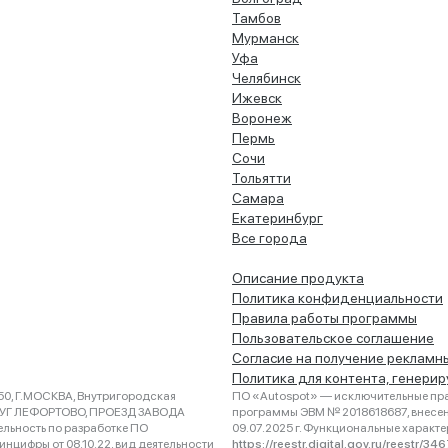
Тамбов
Мурманск
Уфа
Челябинск
Ижевск
Воронеж
Пермь
Сочи
Тольятти
Самара
Екатеринбург
Все города
Описание продукта
Политика конфиденциальности
Правила работы программы
Пользовательское соглашение
Согласие на получение рекламн
Политика для контента, генери
0, Г.МОСКВА, Внутригородская
ПО «Autospot» — исключительные пра
РУГ ЛЕФОРТОВО, ПРОЕЗД ЗАВОДА
программы ЭВМ № 2018618687, внесена
ельность по разработке ПО
09.07.2025 г. Функциональные характ
нцифры от 08.10.22, вид деятельности
https://reestr.digital.gov.ru/reestr/3