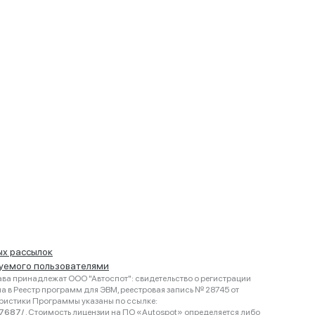
ых рассылок
руемого пользователями
ва принадлежат ООО "Автоспот": свидетельство о регистрации
 в Реестр программ для ЭВМ, реестровая запись № 28745 от
еристики Программы указаны по ссылке:
467687/
. Стоимость лицензии на ПО «Autospot» определяется либо