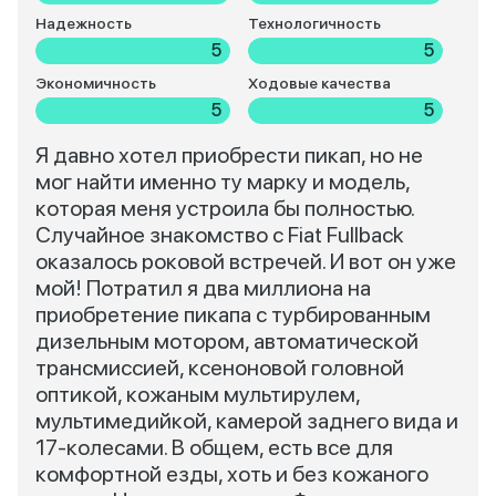
Надежность
Технологичность
5
5
Экономичность
Ходовые качества
5
5
Я давно хотел приобрести пикап, но не
мог найти именно ту марку и модель,
которая меня устроила бы полностью.
Случайное знакомство с Fiat Fullback
оказалось роковой встречей. И вот он уже
мой! Потратил я два миллиона на
приобретение пикапа с турбированным
дизельным мотором, автоматической
трансмиссией, ксеноновой головной
оптикой, кожаным мультирулем,
мультимедийкой, камерой заднего вида и
17-колесами. В общем, есть все для
комфортной езды, хоть и без кожаного