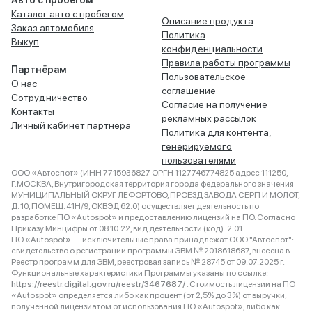
Авто с пробегом
Каталог авто с пробегом
Описание продукта
Заказ автомобиля
Политика
Выкуп
конфиденциальности
Правила работы программы
Партнёрам
Пользовательское
О нас
соглашение
Сотрудничество
Согласие на получение
Контакты
рекламных рассылок
Личный кабинет партнера
Политика для контента,
генерируемого
пользователями
ООО «Автоспот» (ИНН 7715936827 ОРГН 1127746774825 адрес 111250,
Г.МОСКВА, Внутригородская территория города федерального значения
МУНИЦИПАЛЬНЫЙ ОКРУГ ЛЕФОРТОВО, ПРОЕЗД ЗАВОДА СЕРП И МОЛОТ,
Д. 10, ПОМЕЩ. 41Н/9, ОКВЭД 62.0) осуществляет деятельность по
разработке ПО «Autospot» и предоставлению лицензий на ПО. Согласно
Приказу Минцифры от 08.10.22, вид деятельности (код): 2.01.
ПО «Autospot» — исключительные права принадлежат ООО "Автоспот":
свидетельство о регистрации программы ЭВМ № 2018618687, внесена в
Реестр программ для ЭВМ, реестровая запись № 28745 от 09.07.2025 г.
Функциональные характеристики Программы указаны по ссылке:
https://reestr.digital.gov.ru/reestr/3467687/
. Стоимость лицензии на ПО
«Autospot» определяется либо как процент (от 2,5% до 3%) от выручки,
полученной лицензиатом от использования ПО «Autospot», либо как