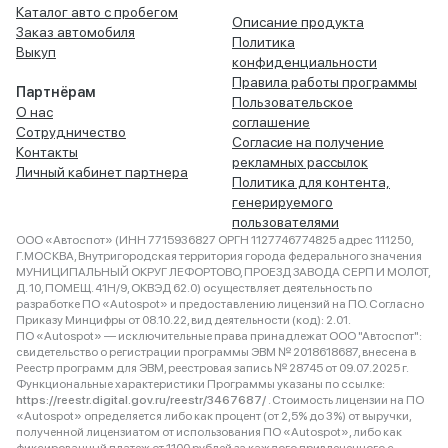
Каталог авто с пробегом
Описание продукта
Заказ автомобиля
Политика
Выкуп
конфиденциальности
Правила работы программы
Партнёрам
Пользовательское
О нас
соглашение
Сотрудничество
Согласие на получение
Контакты
рекламных рассылок
Личный кабинет партнера
Политика для контента,
генерируемого
пользователями
ООО «Автоспот» (ИНН 7715936827 ОРГН 1127746774825 адрес 111250,
Г.МОСКВА, Внутригородская территория города федерального значения
МУНИЦИПАЛЬНЫЙ ОКРУГ ЛЕФОРТОВО, ПРОЕЗД ЗАВОДА СЕРП И МОЛОТ,
Д. 10, ПОМЕЩ. 41Н/9, ОКВЭД 62.0) осуществляет деятельность по
разработке ПО «Autospot» и предоставлению лицензий на ПО. Согласно
Приказу Минцифры от 08.10.22, вид деятельности (код): 2.01.
ПО «Autospot» — исключительные права принадлежат ООО "Автоспот":
свидетельство о регистрации программы ЭВМ № 2018618687, внесена в
Реестр программ для ЭВМ, реестровая запись № 28745 от 09.07.2025 г.
Функциональные характеристики Программы указаны по ссылке:
https://reestr.digital.gov.ru/reestr/3467687/
. Стоимость лицензии на ПО
«Autospot» определяется либо как процент (от 2,5% до 3%) от выручки,
полученной лицензиатом от использования ПО «Autospot», либо как