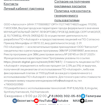
Согласие на получение
Контакты
рекламных рассылок
Личный кабинет партнера
Политика для контента,
генерируемого
пользователями
ООО «Автоспот» (ИНН 7715936827 ОРГН 1127746774825 адрес 111250,
Г.МОСКВА, Внутригородская территория города федерального значения
МУНИЦИПАЛЬНЫЙ ОКРУГ ЛЕФОРТОВО, ПРОЕЗД ЗАВОДА СЕРП И МОЛОТ,
Д. 10, ПОМЕЩ. 41Н/9, ОКВЭД 62.0) осуществляет деятельность по
разработке ПО «Autospot» и предоставлению лицензий на ПО. Согласно
Приказу Минцифры от 08.10.22, вид деятельности (код): 2.01.
ПО «Autospot» — исключительные права принадлежат ООО "Автоспот":
свидетельство о регистрации программы ЭВМ № 2018618687, внесена в
Реестр программ для ЭВМ, реестровая запись № 28745 от 09.07.2025 г.
Функциональные характеристики Программы указаны по ссылке:
https://reestr.digital.gov.ru/reestr/3467687/
. Стоимость лицензии на ПО
«Autospot» определяется либо как процент (от 2,5% до 3%) от выручки,
полученной лицензиатом от использования ПО «Autospot», либо как
фиксированный платеж от 1100 рублей за каждого привлеченного с
использованием ПО «Autospot» клиента. Для точного расчета стоимости
отправьте заявку нашим менеджерам
info@autospot.ru
, тел.
+78003020583
ПО разработано с использованием технологий: PHP 8, MySQL 8, Angular,
Symfony framework, Yii2 framework.
Ежедневно с 9:00 до 22:00
8 (800) 302-05-83
Телеграм
Вконтакте
YouTube
Rutube
MAX
Дзен