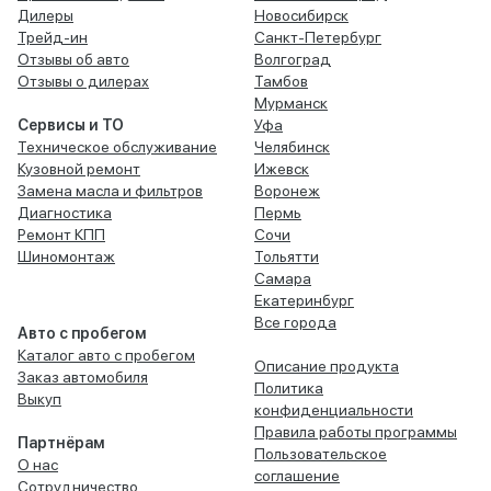
Дилеры
Новосибирск
Трейд-ин
Санкт-Петербург
Отзывы об авто
Волгоград
Отзывы о дилерах
Тамбов
Мурманск
Сервисы и ТО
Уфа
Техническое обслуживание
Челябинск
Кузовной ремонт
Ижевск
Замена масла и фильтров
Воронеж
Диагностика
Пермь
Ремонт КПП
Сочи
Шиномонтаж
Тольятти
Самара
Екатеринбург
Все города
Авто с пробегом
Каталог авто с пробегом
Описание продукта
Заказ автомобиля
Политика
Выкуп
конфиденциальности
Правила работы программы
Партнёрам
Пользовательское
О нас
соглашение
Сотрудничество