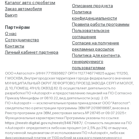
Каталог авто с пробегом
Описание продукта
Заказ автомобиля
Политика
Выкуп
конфиденциальности
Правила работы программы
Партнёрам
Пользовательское
О нас
соглашение
Сотрудничество
Согласие на получение
Контакты
рекламных рассылок
Личный кабинет партнера
Политика для контента,
генерируемого
пользователями
ООО «Автоспот» (ИНН 7715936827 ОРГН 1127746774825 адрес 111250,
Г.МОСКВА, Внутригородская территория города федерального значения
МУНИЦИПАЛЬНЫЙ ОКРУГ ЛЕФОРТОВО, ПРОЕЗД ЗАВОДА СЕРП И МОЛОТ,
Д. 10, ПОМЕЩ. 41Н/9, ОКВЭД 62.0) осуществляет деятельность по
разработке ПО «Autospot» и предоставлению лицензий на ПО. Согласно
Приказу Минцифры от 08.10.22, вид деятельности (код): 2.01.
ПО «Autospot» — исключительные права принадлежат ООО "Автоспот":
свидетельство о регистрации программы ЭВМ № 2018618687, внесена в
Реестр программ для ЭВМ, реестровая запись № 28745 от 09.07.2025 г.
Функциональные характеристики Программы указаны по ссылке:
https://reestr.digital.gov.ru/reestr/3467687/
. Стоимость лицензии на ПО
«Autospot» определяется либо как процент (от 2,5% до 3%) от выручки,
полученной лицензиатом от использования ПО «Autospot», либо как
фиксированный платеж от 1100 рублей за каждого привлеченного с