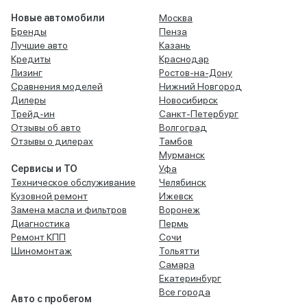
Новые автомобили
Москва
Бренды
Пенза
Лучшие авто
Казань
Кредиты
Краснодар
Лизинг
Ростов-на-Дону
Сравнения моделей
Нижний Новгород
Дилеры
Новосибирск
Трейд-ин
Санкт-Петербург
Отзывы об авто
Волгоград
Отзывы о дилерах
Тамбов
Мурманск
Сервисы и ТО
Уфа
Техническое обслуживание
Челябинск
Кузовной ремонт
Ижевск
Замена масла и фильтров
Воронеж
Диагностика
Пермь
Ремонт КПП
Сочи
Шиномонтаж
Тольятти
Самара
Екатеринбург
Все города
Авто с пробегом