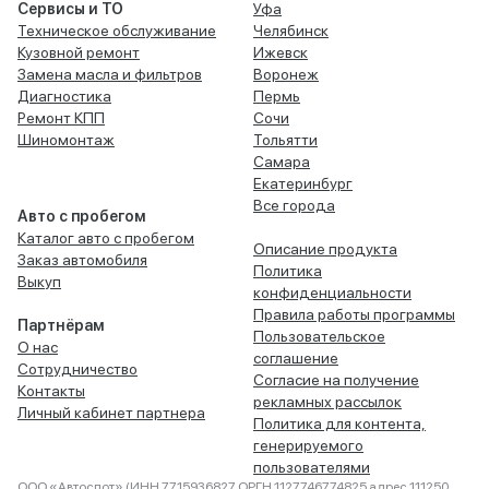
Сервисы и ТО
Уфа
Техническое обслуживание
Челябинск
Кузовной ремонт
Ижевск
Замена масла и фильтров
Воронеж
Диагностика
Пермь
Ремонт КПП
Сочи
Шиномонтаж
Тольятти
Самара
Екатеринбург
Все города
Авто с пробегом
Каталог авто с пробегом
Описание продукта
Заказ автомобиля
Политика
Выкуп
конфиденциальности
Правила работы программы
Партнёрам
Пользовательское
О нас
соглашение
Сотрудничество
Согласие на получение
Контакты
рекламных рассылок
Личный кабинет партнера
Политика для контента,
генерируемого
пользователями
ООО «Автоспот» (ИНН 7715936827 ОРГН 1127746774825 адрес 111250,