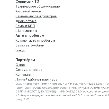
Сервисы и ТО
Техническое обслуживание
Кузовной ремонт
Замена масла и фильтров
Диагностика
Ремонт КПП
Шиномонтаж
Авто с пробегом
Каталог авто с пробегом
Заказ автомобиля
Выкуп
Партнёрам
О нас
Сотрудничество
Контакты
Личный кабинет партнера
ООО «Автоспот» (ИНН 7715936827 ОРГН 1127746774825 адрес 11125
территория города федерального значения МУНИЦИПАЛЬНЫЙ ОК
СЕРП И МОЛОТ, Д. 10, ПОМЕЩ. 41Н/9, ОКВЭД 62.0) осуществляет деят
«Autospot» и предоставлению лицензий на ПО. Согласно Приказу Ми
(код): 2.01.