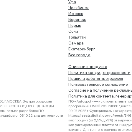
Уфа
Челябинск
Ижевск
Воронеж
Пермь
Сочи
Тольятти
Самара
Екатеринбург
Все города
Описание продукта
Политика конфиденциальности
Правила работы программы
Пользовательское соглашение
Согласие на получение рекламн
Политика для контента, генери
0, Г.МОСКВА, Внутригородская
ПО «Autospot» — исключительные пра
РУГ ЛЕФОРТОВО, ПРОЕЗД ЗАВОДА
программы ЭВМ № 2018618687, внесена
ельность по разработке ПО
09.07.2025 г. Функциональные характ
нцифры от 08.10.22, вид деятельности
https://reestr.digital.gov.ru/reestr/3
как процент (от 2,5% до 3%) от выруч
как фиксированный платеж от 1100 ру
клиента. Для точного расчета стоимо