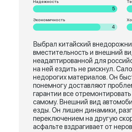
Надежность
Те
5
Экономичность
Хо
4
Выбрал китайский внедорожник,
вместительность и внешний ви
неадаптированной для российс
на ней ездить не рискнул. Сало
недорогих материалов. Он быст
понемногу доставляют пробле
гарантии все отремонтировать
самому. Внешний вид автомоби
езды. Он лишен динамики, раз
переключением на другую скор
асфальте вздрагивает от неров