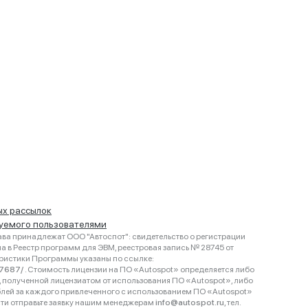
ых рассылок
руемого пользователями
ва принадлежат ООО "Автоспот": свидетельство о регистрации
 в Реестр программ для ЭВМ, реестровая запись № 28745 от
еристики Программы указаны по ссылке:
467687/
. Стоимость лицензии на ПО «Autospot» определяется либо
ки, полученной лицензиатом от использования ПО «Autospot», либо
блей за каждого привлеченного с использованием ПО «Autospot»
сти отправьте заявку нашим менеджерам
info@autospot.ru
, тел.