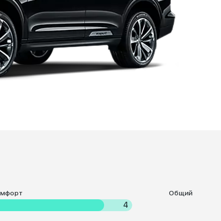
омфорт
Общий
4