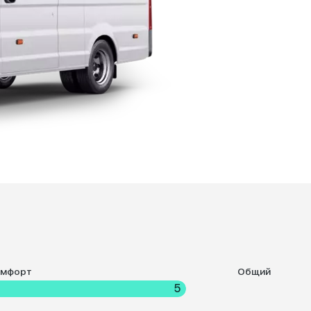
омфорт
Общий
5