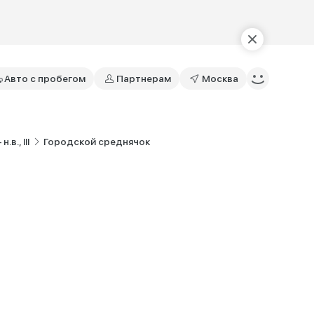
Авто с пробегом
Партнерам
Москва
в., III
Городской среднячок