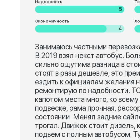
Надежность
Те
5
Экономичность
Хо
4
Занимаюсь частными перевозк
В 2019 взял некст автобус. Бо
сильно ощутима разница в сто
стоят в разы дешевле, это пре
ездить к официалам желания н
ремонтирую по надобности. ТО
капотом места много, ко всему
подвеске, рама прочная, рессо
состоянии. Менял задние сайл
трогал. Движок стоит дизель, 
подьем с полным автобусом. Ту