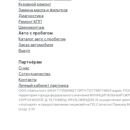
Кузовной ремонт
Замена масла и фильтров
Диагностика
Ремонт КПП
Шиномонтаж
Авто с пробегом
Каталог авто с пробегом
Заказ автомобиля
Выкуп
Партнёрам
О нас
Сотрудничество
Контакты
Личный кабинет партнера
ООО «Автоспот» (ИНН 7715936827 ОРГН 1127746774825 адрес 11125
территория города федерального значения МУНИЦИПАЛЬНЫЙ ОК
СЕРП И МОЛОТ, Д. 10, ПОМЕЩ. 41Н/9, ОКВЭД 62.0) осуществляет деят
«Autospot» и предоставлению лицензий на ПО. Согласно Приказу Ми
(код): 2.01.