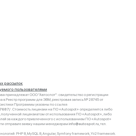
ых рассылок
руемого пользователями
ва принадлежат ООО "Автоспот": свидетельство о регистрации
 в Реестр программ для ЭВМ, реестровая запись № 28745 от
еристики Программы указаны по ссылке:
467687/
. Стоимость лицензии на ПО «Autospot» определяется либо
ки, полученной лицензиатом от использования ПО «Autospot», либо
блей за каждого привлеченного с использованием ПО «Autospot»
сти отправьте заявку нашим менеджерам
info@autospot.ru
, тел.
логий: PHP 8, MySQL 8, Angular, Symfony framework, Yii2 framework.