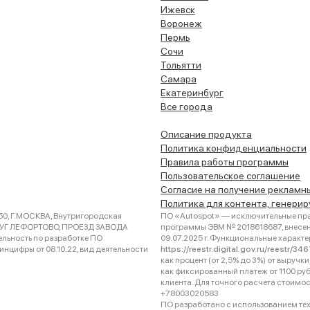
Ижевск
Воронеж
Пермь
Сочи
Тольятти
Самара
Екатеринбург
Все города
Описание продукта
Политика конфиденциальности
Правила работы программы
Пользовательское соглашение
Согласие на получение рекламн
Политика для контента, генери
0, Г.МОСКВА, Внутригородская
ПО «Autospot» — исключительные пра
РУГ ЛЕФОРТОВО, ПРОЕЗД ЗАВОДА
программы ЭВМ № 2018618687, внесена
ельность по разработке ПО
09.07.2025 г. Функциональные характ
нцифры от 08.10.22, вид деятельности
https://reestr.digital.gov.ru/reestr/3
как процент (от 2,5% до 3%) от выруч
как фиксированный платеж от 1100 ру
клиента. Для точного расчета стоимо
+78003020583
ПО разработано с использованием техно