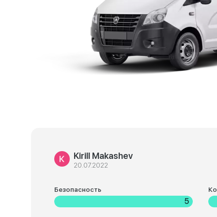
Kirill Makashev
20.07.2022
Безопасность
К
5