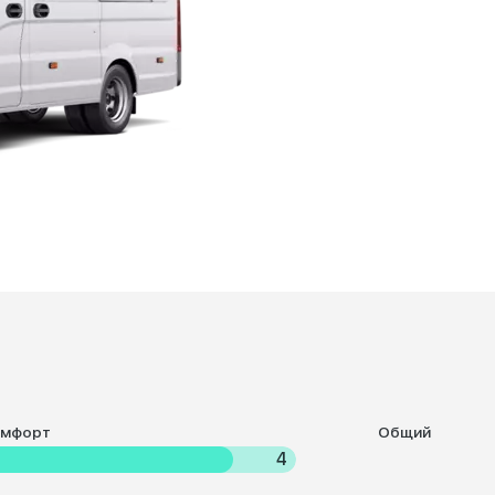
омфорт
Общий
4