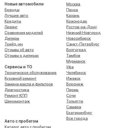
Новые автомобили
Москва
Бренды
Пенза
Лучшие авто
Казань
Кредиты
Краснодар
Лизинг
Ростов-на-Дону
Сравнения моделей
Нижний Новгород
Дилеры
Новосибирск
Трейд-ин
Санкт-Петербург
Отзывы об авто
Волгоград
Отзывы о дилерах
Тамбов
Мурманск
Сервисы и ТО
Уфа
Техническое обслуживание
Челябинск
Кузовной ремонт
Ижевск
Замена масла и фильтров
Воронеж
Диагностика
Пермь
Ремонт КПП
Сочи
Шиномонтаж
Тольятти
Самара
Екатеринбург
Все города
Авто с пробегом
Каталог авто с пробегом