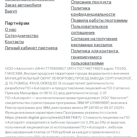
Описание продукта
Заказ автомобиля
Политика
Выкуп
конфиденциальности
Правила работы программы
Партнёрам
Пользовательское
О нас
соглашение
Сотрудничество
Согласие на получение
Контакты
рекламных рассылок
Личный кабинет партнера
Политика для контента,
генерируемого
пользователями
ООО «Автоспот» (ИНН 7715936827 ОРГН 1127746774825 адрес 111250,
Г.МОСКВА, Внутригородская территория города федерального значения
МУНИЦИПАЛЬНЫЙ ОКРУГ ЛЕФОРТОВО, ПРОЕЗД ЗАВОДА СЕРП И МОЛОТ,
Д. 10, ПОМЕЩ. 41Н/9, ОКВЭД 62.0) осуществляет деятельность по
разработке ПО «Autospot» и предоставлению лицензий на ПО. Согласно
Приказу Минцифры от 08.10.22, вид деятельности (код): 2.01.
ПО «Autospot» — исключительные права принадлежат ООО "Автоспот":
свидетельство о регистрации программы ЭВМ № 2018618687, внесена в
Реестр программ для ЭВМ, реестровая запись № 28745 от 09.07.2025 г.
Функциональные характеристики Программы указаны по ссылке:
https://reestr.digital.gov.ru/reestr/3467687/
. Стоимость лицензии на ПО
«Autospot» определяется либо как процент (от 2,5% до 3%) от выручки,
полученной лицензиатом от использования ПО «Autospot», либо как
фиксированный платеж от 1100 рублей за каждого привлеченного с