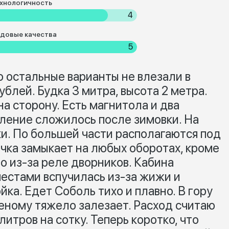
хнологичность
4
довые качества
5
о остальные варианты не влезали в
блей. Будка 3 митра, высота 2 метра.
а сторону. Есть магнитола и два
ление сложилось после зимовки. На
. По большей части располагаются под
ечка замыкает на любых оборотах, кроме
то из-за реле дворников. Кабина
местами вспучилась из-за жижи и
йка. Едет Соболь тихо и плавно. В гору
женому тяжело залезает. Расход считаю
итров на сотку. Теперь коротко, что