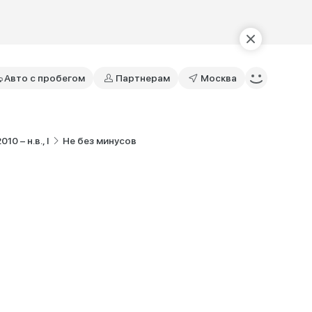
Авто с пробегом
Партнерам
Москва
0 – н.в., I
Не без минусов