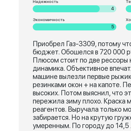
Надежность
Те
4
Экономичность
Хо
5
Приобрел Газ-3309, потому чт
бюджет. Обошелся в 720 000 ру
Плюсом стоит по две рессоры н
динамика. Объективное впечат
машине вылезли первые рыжики
резинками окон + на капоте. П
высоких. Потом выяснил, что э
пережила зиму плохо. Краска 
реагентов. Выручала только мо
забирается. Но на крутую гру
умеренным. По городу до 14,5 л