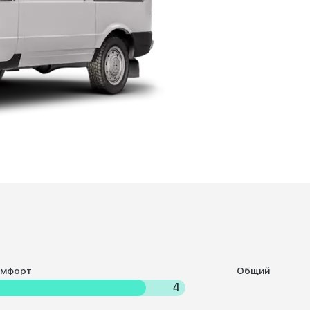
омфорт
Общий
4