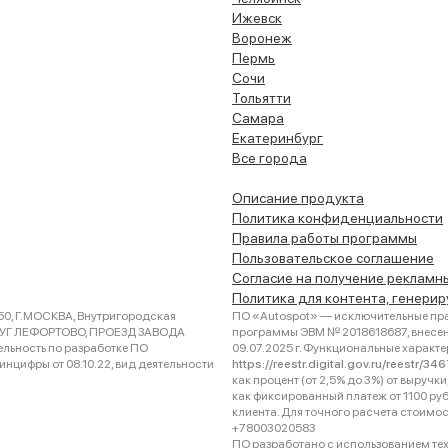
Ижевск
Воронеж
Пермь
Сочи
Тольятти
Самара
Екатеринбург
Все города
Описание продукта
Политика конфиденциальности
Правила работы программы
Пользовательское соглашение
Согласие на получение рекламн
Политика для контента, генери
0, Г.МОСКВА, Внутригородская
ПО «Autospot» — исключительные пра
РУГ ЛЕФОРТОВО, ПРОЕЗД ЗАВОДА
программы ЭВМ № 2018618687, внесена
ельность по разработке ПО
09.07.2025 г. Функциональные характ
нцифры от 08.10.22, вид деятельности
https://reestr.digital.gov.ru/reestr/3
как процент (от 2,5% до 3%) от выруч
как фиксированный платеж от 1100 ру
клиента. Для точного расчета стоимо
+78003020583
ПО разработано с использованием техно