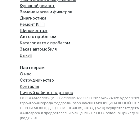
Кузовной ремонт
Замена масла и фильтров
Диагностика
Ремонт КПП
Шиномонтаж
Авто с пробегом
Каталог авто с пробегом
Заказ автомобиля
Выкуп
Партнёрам
О нас
Сотрудничество
Контакты
Личный кабинет партнера
ООО «Автоспот» (ИНН 7715936827 ОРГН 1127746774825 адрес 11125
территория города федерального значения МУНИЦИПАЛЬНЫЙ ОК
СЕРП И МОЛОТ, Д. 10, ПОМЕЩ. 41Н/9, ОКВЭД 62.0) осуществляет деят
«Autospot» и предоставлению лицензий на ПО. Согласно Приказу Ми
(код): 2.01.