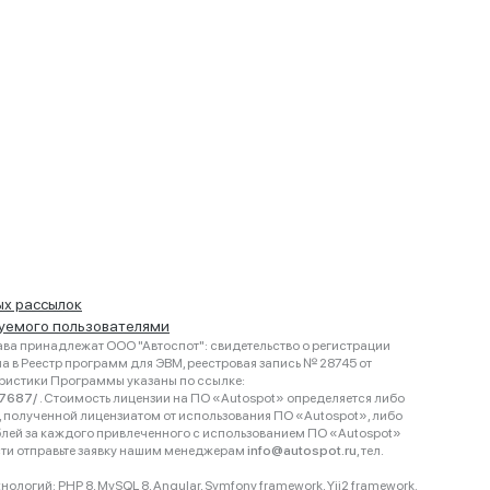
ых рассылок
руемого пользователями
ва принадлежат ООО "Автоспот": свидетельство о регистрации
 в Реестр программ для ЭВМ, реестровая запись № 28745 от
еристики Программы указаны по ссылке:
467687/
. Стоимость лицензии на ПО «Autospot» определяется либо
ки, полученной лицензиатом от использования ПО «Autospot», либо
блей за каждого привлеченного с использованием ПО «Autospot»
сти отправьте заявку нашим менеджерам
info@autospot.ru
, тел.
логий: PHP 8, MySQL 8, Angular, Symfony framework, Yii2 framework.