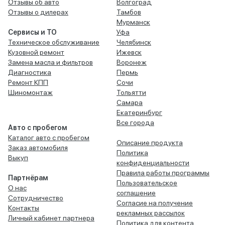
Отзывы об авто
Волгоград
Отзывы о дилерах
Тамбов
Мурманск
Сервисы и ТО
Уфа
Техническое обслуживание
Челябинск
Кузовной ремонт
Ижевск
Замена масла и фильтров
Воронеж
Диагностика
Пермь
Ремонт КПП
Сочи
Шиномонтаж
Тольятти
Самара
Екатеринбург
Все города
Авто с пробегом
Каталог авто с пробегом
Описание продукта
Заказ автомобиля
Политика
Выкуп
конфиденциальности
Правила работы программы
Партнёрам
Пользовательское
О нас
соглашение
Сотрудничество
Согласие на получение
Контакты
рекламных рассылок
Личный кабинет партнера
Политика для контента,