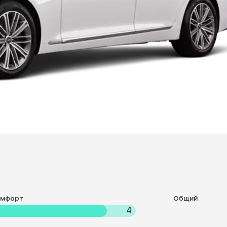
омфорт
Общий
4