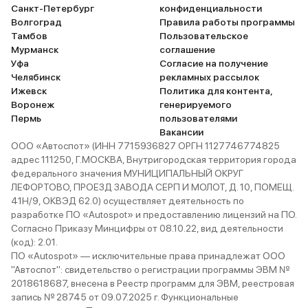
Санкт-Петербург
конфиденциальности
Волгоград
Правила работы программы
Тамбов
Пользовательское
Мурманск
соглашение
Уфа
Согласие на получение
Челябинск
рекламных рассылок
Ижевск
Политика для контента,
Воронеж
генерируемого
Пермь
пользователями
Вакансии
ООО «Автоспот» (ИНН 7715936827 ОРГН 1127746774825
адрес 111250, Г.МОСКВА, Внутригородская территория города
федерального значения МУНИЦИПАЛЬНЫЙ ОКРУГ
ЛЕФОРТОВО, ПРОЕЗД ЗАВОДА СЕРП И МОЛОТ, Д. 10, ПОМЕЩ.
41Н/9, ОКВЭД 62.0) осуществляет деятельность по
разработке ПО «Autospot» и предоставлению лицензий на ПО.
Согласно Приказу Минцифры от 08.10.22, вид деятельности
(код): 2.01.
ПО «Autospot» — исключительные права принадлежат ООО
"Автоспот": свидетельство о регистрации программы ЭВМ №
2018618687, внесена в Реестр программ для ЭВМ, реестровая
запись № 28745 от 09.07.2025 г. Функциональные