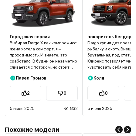
Городская версия
покоритель бездоро
Выбирал Dargo X как компромисс:
Dargo купил для поездо
жена хотела комфорт, я –
рыбалку и охоту. Внешн
проходимость. И знаете, это
брутальная, под стать х
сработало! В будни он незаметно
Клиренс позволяет увер
сливается с потоком, но стоит
чувствовать себя на гру
свернуть на проселок –
легком бездорожье. По
Павел Громов
Коля
П
К
проявляется характер. Недавно
привод работает эффек
ехали на пикник: дождь
выбирался из нескольки
превратил поле в болото, но
сложных ситуаций без 
2
0
0
полный привод справился, хотя
Салон просторный, мат
соседний Kia Sportage остался
неплохие для этой цен
5 июля 2025
832
5 июля 2025
ждать трактор. В салоне –
категории. Багажник
приятные мелочи: подогрев руля,
вместительный, все сн
который спасает осенью, и
помещается. Двигатель
огромный люк, через который
тяговитый, но не самый
Похожие модели
дети считают звезды. Жена
экономичный. Подвеска