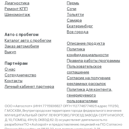
Диагностика
Пермь
Ремонт КПП
Сочи
Шиномонтаж
Тольятти
Самара
Екатеринбург
Все города
Авто с пробегом
Каталог авто с пробегом
Описание продукта
Заказ автомобиля
Политика
Выкуп
конфиденциальности
Правила работы программы
Партнёрам
Пользовательское
О нас
соглашение
Сотрудничество
Согласие на получение
Контакты
рекламных рассылок
Личный кабинет партнера
Политика для контента,
генерируемого
пользователями
ООО «Автоспот» (ИНН 7715936827 ОРГН 1127746774825 адрес 111250,
Г.МОСКВА, Внутригородская территория города федерального значения
МУНИЦИПАЛЬНЫЙ ОКРУГ ЛЕФОРТОВО, ПРОЕЗД ЗАВОДА СЕРП И МОЛОТ,
Д. 10, ПОМЕЩ. 41Н/9, ОКВЭД 62.0) осуществляет деятельность по
разработке ПО «Autospot» и предоставлению лицензий на ПО. Согласно