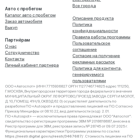
Все города
Авто с пробегом
Каталог авто с пробегом
Описание продукта
Заказ автомобиля
Политика
Выкуп
конфиденциальности
Правила работы программы
Партнёрам
Пользовательское
О нас
соглашение
Сотрудничество
Согласие на получение
Контакты
рекламных рассылок
Личный кабинет партнера
Политика для контента,
генерируемого
пользователями
ООО «Автоспот» (ИНН 7715936827 ОРГН 1127746774825 адрес 111250,
Г.МОСКВА, Внутригородская территория города федерального значения
МУНИЦИПАЛЬНЫЙ ОКРУГ ЛЕФОРТОВО, ПРОЕЗД ЗАВОДА СЕРП И МОЛОТ,
Д. 10, ПОМЕЩ. 41Н/9, ОКВЭД 62.0) осуществляет деятельность по
разработке ПО «Autospot» и предоставлению лицензий на ПО. Согласно
Приказу Минцифры от 08.10.22, вид деятельности (код): 2.01.
ПО «Autospot» — исключительные права принадлежат ООО "Автоспот":
свидетельство о регистрации программы ЭВМ № 2018618687, внесена в
Реестр программ для ЭВМ, реестровая запись № 28745 от 09.07.2025 г.
Функциональные характеристики Программы указаны по ссылке:
https://reestr.digital.gov.ru/reestr/3467687/
. Стоимость лицензии на ПО