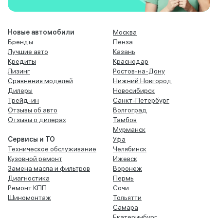
Новые автомобили
Москва
Бренды
Пенза
Лучшие авто
Казань
Кредиты
Краснодар
Лизинг
Ростов-на-Дону
Сравнения моделей
Нижний Новгород
Дилеры
Новосибирск
Трейд-ин
Санкт-Петербург
Отзывы об авто
Волгоград
Отзывы о дилерах
Тамбов
Мурманск
Сервисы и ТО
Уфа
Техническое обслуживание
Челябинск
Кузовной ремонт
Ижевск
Замена масла и фильтров
Воронеж
Диагностика
Пермь
Ремонт КПП
Сочи
Шиномонтаж
Тольятти
Самара
Екатеринбург