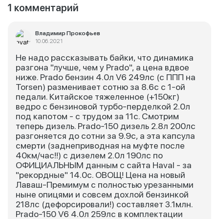
1 комментарий
Владимир Прокофьев
10.06.2021
Не надо рассказывать байки, что динамика
разгона "лучше, чем у Prado", а цена вдвое
ниже. Prado бензин 4.0л V6 249лс (с ППП на
Torsen) разменивает сотню за 8.6с с 1-ой
педали. Китайское тяжеленное (+150кг)
ведро с бензиновой турбо-перделкой 2.0л
под капотом - с трудом за 11с. Смотрим
теперь дизель. Prado-150 дизель 2.8л 200лс
разгоняется до сотни за 9.9с, а эта капсула
смерти (заднеприводная на муфте после
40км/час!!) с дизелем 2.0л 190лс по
ОФИЦИАЛЬНЫМ данным с сайта Haval - за
"рекордные" 14.0с. ОВОЩ! Цена на новый
Лаваш-Премимум с полностью урезанными
ныне опицями и совсем дохлой бензинкой
218лс (дефорсировали!) составляет 3.1млн.
Prado-150 V6 4.0л 259лс в комплектации