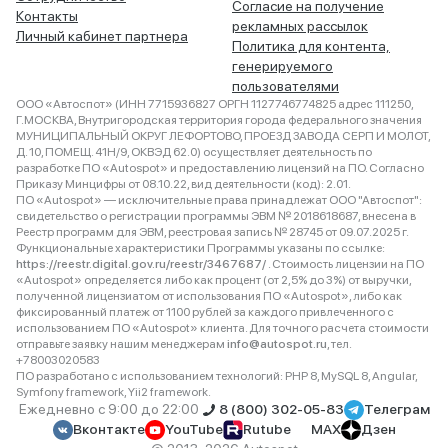
Согласие на получение
Контакты
рекламных рассылок
Личный кабинет партнера
Политика для контента,
генерируемого
пользователями
ООО «Автоспот» (ИНН 7715936827 ОРГН 1127746774825 адрес 111250,
Г.МОСКВА, Внутригородская территория города федерального значения
МУНИЦИПАЛЬНЫЙ ОКРУГ ЛЕФОРТОВО, ПРОЕЗД ЗАВОДА СЕРП И МОЛОТ,
Д. 10, ПОМЕЩ. 41Н/9, ОКВЭД 62.0) осуществляет деятельность по
разработке ПО «Autospot» и предоставлению лицензий на ПО. Согласно
Приказу Минцифры от 08.10.22, вид деятельности (код): 2.01.
ПО «Autospot» — исключительные права принадлежат ООО "Автоспот":
свидетельство о регистрации программы ЭВМ № 2018618687, внесена в
Реестр программ для ЭВМ, реестровая запись № 28745 от 09.07.2025 г.
Функциональные характеристики Программы указаны по ссылке:
https://reestr.digital.gov.ru/reestr/3467687/
. Стоимость лицензии на ПО
«Autospot» определяется либо как процент (от 2,5% до 3%) от выручки,
полученной лицензиатом от использования ПО «Autospot», либо как
фиксированный платеж от 1100 рублей за каждого привлеченного с
использованием ПО «Autospot» клиента. Для точного расчета стоимости
отправьте заявку нашим менеджерам
info@autospot.ru
, тел.
+78003020583
ПО разработано с использованием технологий: PHP 8, MySQL 8, Angular,
Symfony framework, Yii2 framework.
Ежедневно с 9:00 до 22:00
8 (800) 302-05-83
Телеграм
Вконтакте
YouTube
Rutube
MAX
Дзен