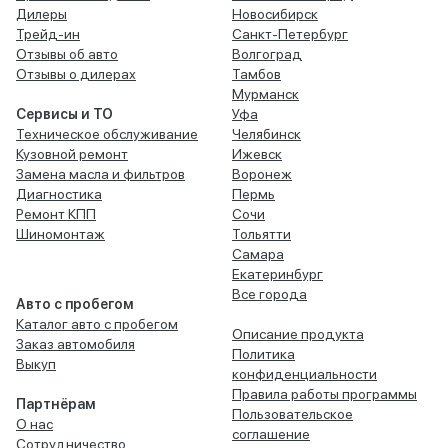
Дилеры
Новосибирск
Трейд-ин
Санкт-Петербург
Отзывы об авто
Волгоград
Отзывы о дилерах
Тамбов
Мурманск
Сервисы и ТО
Уфа
Техническое обслуживание
Челябинск
Кузовной ремонт
Ижевск
Замена масла и фильтров
Воронеж
Диагностика
Пермь
Ремонт КПП
Сочи
Шиномонтаж
Тольятти
Самара
Екатеринбург
Все города
Авто с пробегом
Каталог авто с пробегом
Описание продукта
Заказ автомобиля
Политика
Выкуп
конфиденциальности
Правила работы программы
Партнёрам
Пользовательское
О нас
соглашение
Сотрудничество