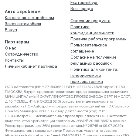
Екатеринбург
Все города
Авто с пробегом
Каталог авто с пробегом
Описание продукта
Заказ автомобиля
Политика
Выкуп
конфиденциальности
Правила работы программы
Партнёрам
Пользовательское
О нас
соглашение
Сотрудничество
Согласие на получение
Контакты
рекламных рассылок
Личный кабинет партнера
Политика для контента,
генерируемого
пользователями
ООО «Автоспот» (ИНН 7715936827 ОРГН 1127746774825 адрес 111250,
Г.МОСКВА, Внутригородская территория города федерального значения
МУНИЦИПАЛЬНЫЙ ОКРУГ ЛЕФОРТОВО, ПРОЕЗД ЗАВОДА СЕРП И МОЛОТ,
Д. 10, ПОМЕЩ. 41Н/9, ОКВЭД 62.0) осуществляет деятельность по
разработке ПО «Autospot» и предоставлению лицензий на ПО. Согласно
Приказу Минцифры от 08.10.22, вид деятельности (код): 2.01.
ПО «Autospot» — исключительные права принадлежат ООО "Автоспот":
свидетельство о регистрации программы ЭВМ № 2018618687, внесена в
Реестр программ для ЭВМ, реестровая запись № 28745 от 09.07.2025 г.
Функциональные характеристики Программы указаны по ссылке:
https://reestr.digital.gov.ru/reestr/3467687/
. Стоимость лицензии на ПО