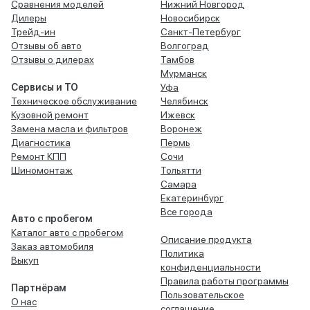
Сравнения моделей
Нижний Новгород
Дилеры
Новосибирск
Трейд-ин
Санкт-Петербург
Отзывы об авто
Волгоград
Отзывы о дилерах
Тамбов
Мурманск
Сервисы и ТО
Уфа
Техническое обслуживание
Челябинск
Кузовной ремонт
Ижевск
Замена масла и фильтров
Воронеж
Диагностика
Пермь
Ремонт КПП
Сочи
Шиномонтаж
Тольятти
Самара
Екатеринбург
Все города
Авто с пробегом
Каталог авто с пробегом
Описание продукта
Заказ автомобиля
Политика
Выкуп
конфиденциальности
Правила работы программы
Партнёрам
Пользовательское
О нас
соглашение