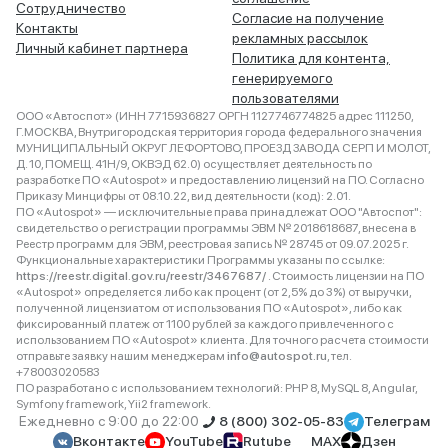
Сотрудничество
Согласие на получение
Контакты
рекламных рассылок
Личный кабинет партнера
Политика для контента,
генерируемого
пользователями
ООО «Автоспот» (ИНН 7715936827 ОРГН 1127746774825 адрес 111250,
Г.МОСКВА, Внутригородская территория города федерального значения
МУНИЦИПАЛЬНЫЙ ОКРУГ ЛЕФОРТОВО, ПРОЕЗД ЗАВОДА СЕРП И МОЛОТ,
Д. 10, ПОМЕЩ. 41Н/9, ОКВЭД 62.0) осуществляет деятельность по
разработке ПО «Autospot» и предоставлению лицензий на ПО. Согласно
Приказу Минцифры от 08.10.22, вид деятельности (код): 2.01.
ПО «Autospot» — исключительные права принадлежат ООО "Автоспот":
свидетельство о регистрации программы ЭВМ № 2018618687, внесена в
Реестр программ для ЭВМ, реестровая запись № 28745 от 09.07.2025 г.
Функциональные характеристики Программы указаны по ссылке:
https://reestr.digital.gov.ru/reestr/3467687/
. Стоимость лицензии на ПО
«Autospot» определяется либо как процент (от 2,5% до 3%) от выручки,
полученной лицензиатом от использования ПО «Autospot», либо как
фиксированный платеж от 1100 рублей за каждого привлеченного с
использованием ПО «Autospot» клиента. Для точного расчета стоимости
отправьте заявку нашим менеджерам
info@autospot.ru
, тел.
+78003020583
ПО разработано с использованием технологий: PHP 8, MySQL 8, Angular,
Symfony framework, Yii2 framework.
Ежедневно с 9:00 до 22:00
8 (800) 302-05-83
Телеграм
Вконтакте
YouTube
Rutube
MAX
Дзен