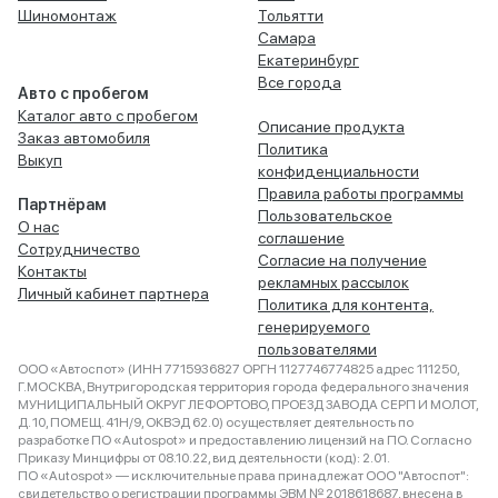
Шиномонтаж
Тольятти
Самара
Екатеринбург
Все города
Авто с пробегом
Каталог авто с пробегом
Описание продукта
Заказ автомобиля
Политика
Выкуп
конфиденциальности
Правила работы программы
Партнёрам
Пользовательское
О нас
соглашение
Сотрудничество
Согласие на получение
Контакты
рекламных рассылок
Личный кабинет партнера
Политика для контента,
генерируемого
пользователями
ООО «Автоспот» (ИНН 7715936827 ОРГН 1127746774825 адрес 111250,
Г.МОСКВА, Внутригородская территория города федерального значения
МУНИЦИПАЛЬНЫЙ ОКРУГ ЛЕФОРТОВО, ПРОЕЗД ЗАВОДА СЕРП И МОЛОТ,
Д. 10, ПОМЕЩ. 41Н/9, ОКВЭД 62.0) осуществляет деятельность по
разработке ПО «Autospot» и предоставлению лицензий на ПО. Согласно
Приказу Минцифры от 08.10.22, вид деятельности (код): 2.01.
ПО «Autospot» — исключительные права принадлежат ООО "Автоспот":
свидетельство о регистрации программы ЭВМ № 2018618687, внесена в