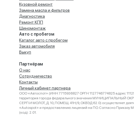
Кузовной ремонт
Замена масла и фильтров
Диагностика
Ремонт КПП
Шиномонтаж
Авто с пробегом
Каталог авто с пробегом
Заказ автомобиля
Выкуп
Партнёрам
О нас
Сотрудничество
Контакты
Личный кабинет партнера
ООО «Автоспот» (ИНН 7715936827 ОРГН 1127746774825 адрес 11125
территория города федерального значения МУНИЦИПАЛЬНЫЙ ОК
СЕРП И МОЛОТ, Д. 10, ПОМЕЩ. 41Н/9, ОКВЭД 62.0) осуществляет деят
«Autospot» и предоставлению лицензий на ПО. Согласно Приказу Ми
(код): 2.01.