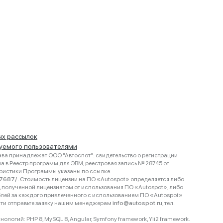
ых рассылок
руемого пользователями
ва принадлежат ООО "Автоспот": свидетельство о регистрации
 в Реестр программ для ЭВМ, реестровая запись № 28745 от
еристики Программы указаны по ссылке:
467687/
. Стоимость лицензии на ПО «Autospot» определяется либо
ки, полученной лицензиатом от использования ПО «Autospot», либо
блей за каждого привлеченного с использованием ПО «Autospot»
сти отправьте заявку нашим менеджерам
info@autospot.ru
, тел.
логий: PHP 8, MySQL 8, Angular, Symfony framework, Yii2 framework.