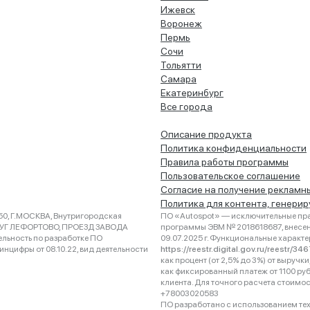
Ижевск
Воронеж
Пермь
Сочи
Тольятти
Самара
Екатеринбург
Все города
Описание продукта
Политика конфиденциальности
Правила работы программы
Пользовательское соглашение
Согласие на получение рекламн
Политика для контента, генери
0, Г.МОСКВА, Внутригородская
ПО «Autospot» — исключительные пра
РУГ ЛЕФОРТОВО, ПРОЕЗД ЗАВОДА
программы ЭВМ № 2018618687, внесена
ельность по разработке ПО
09.07.2025 г. Функциональные характ
нцифры от 08.10.22, вид деятельности
https://reestr.digital.gov.ru/reestr/3
как процент (от 2,5% до 3%) от выруч
как фиксированный платеж от 1100 ру
клиента. Для точного расчета стоимо
+78003020583
ПО разработано с использованием техно