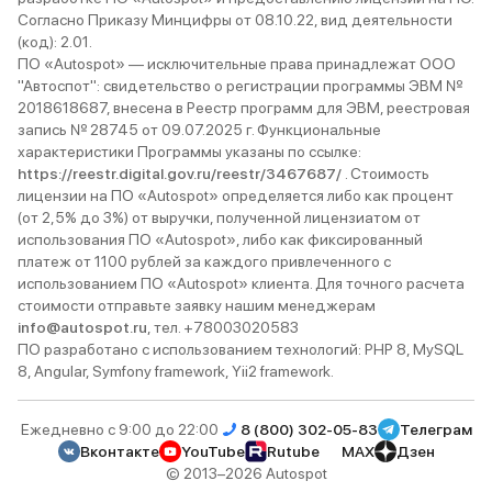
Согласно Приказу Минцифры от 08.10.22, вид деятельности
(код): 2.01.
ПО «Autospot» — исключительные права принадлежат ООО
"Автоспот": свидетельство о регистрации программы ЭВМ №
2018618687, внесена в Реестр программ для ЭВМ, реестровая
запись № 28745 от 09.07.2025 г. Функциональные
характеристики Программы указаны по ссылке:
https://reestr.digital.gov.ru/reestr/3467687/
. Стоимость
лицензии на ПО «Autospot» определяется либо как процент
(от 2,5% до 3%) от выручки, полученной лицензиатом от
использования ПО «Autospot», либо как фиксированный
платеж от 1100 рублей за каждого привлеченного с
использованием ПО «Autospot» клиента. Для точного расчета
стоимости отправьте заявку нашим менеджерам
info@autospot.ru
, тел. +78003020583
ПО разработано с использованием технологий: PHP 8, MySQL
8, Angular, Symfony framework, Yii2 framework.
Ежедневно с 9:00 до 22:00
8 (800) 302-05-83
Телеграм
Вконтакте
YouTube
Rutube
MAX
Дзен
© 2013–2026 Autospot