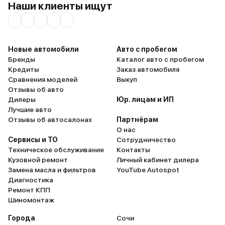
Наши клиенты ищут
заменять датчик и
соответственно правильно
обработают отверстие это.
Полный ужас от того, что машина
Новые автомобили
Авто с пробегом
за кругленькую сумму сломалась
Бренды
Каталог авто с пробегом
на второй день! Это просто
Кредиты
Заказ автомобиля
абсурд!
Сравнения моделей
Выкуп
Отзывы об авто
Дилеры
Юр. лицам и ИП
Лучшие авто
Отзывы об автосалонах
Партнёрам
О нас
Сервисы и ТО
Сотрудничество
Техническое обслуживание
Контакты
Кузовной ремонт
Личный кабинет дилера
Замена масла и фильтров
YouTube Autospot
Диагностика
Ремонт КПП
Шиномонтаж
Города
Сочи