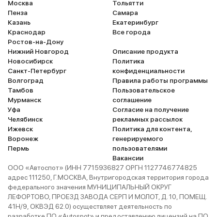
Москва
Тольятти
Пенза
Самара
Казань
Екатеринбург
Краснодар
Все города
Ростов-на-Дону
Нижний Новгород
Описание продукта
Новосибирск
Политика
Санкт-Петербург
конфиденциальности
Волгоград
Правила работы программы
Тамбов
Пользовательское
Мурманск
соглашение
Уфа
Согласие на получение
Челябинск
рекламных рассылок
Ижевск
Политика для контента,
Воронеж
генерируемого
Пермь
пользователями
Вакансии
ООО «Автоспот» (ИНН 7715936827 ОРГН 1127746774825
адрес 111250, Г.МОСКВА, Внутригородская территория города
федерального значения МУНИЦИПАЛЬНЫЙ ОКРУГ
ЛЕФОРТОВО, ПРОЕЗД ЗАВОДА СЕРП И МОЛОТ, Д. 10, ПОМЕЩ.
41Н/9, ОКВЭД 62.0) осуществляет деятельность по
разработке ПО «Autospot» и предоставлению лицензий на ПО.