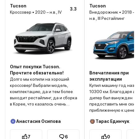
Tucson
Tucson
3.3
Кроссовер • 2020 – н.в., IV
Внедорожник • 2018 –
н.в., III Рестайлинг
Опыт покупки Tucson.
Прочтите обязательно!
Впечатления при
Долго мы копили на хороший
эксплуатации
кроссовер! Выбрали модель,
Купил машину год назад
комплектацию, да и тем более
10300 км. Благодаря aut
выходит рестайлинг, да и сборка
дилер был вынужден
в Корее, что казалось очень
предоставить мне скид
важным.... Купили туссана в
приближенную к цене у
комплектации фемели
на автоспот. Разница с 
Анастасия Осипова
Тарас Единчук
02.07.2021, пригнали домой, на
листом минус 300000!
следующий день покатались по
городу, для опыта и отработки
7
6
0