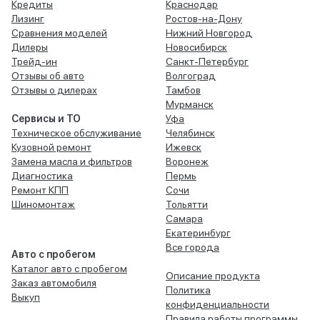
Кредиты
Краснодар
Лизинг
Ростов-на-Дону
Сравнения моделей
Нижний Новгород
Дилеры
Новосибирск
Трейд-ин
Санкт-Петербург
Отзывы об авто
Волгоград
Отзывы о дилерах
Тамбов
Мурманск
Сервисы и ТО
Уфа
Техническое обслуживание
Челябинск
Кузовной ремонт
Ижевск
Замена масла и фильтров
Воронеж
Диагностика
Пермь
Ремонт КПП
Сочи
Шиномонтаж
Тольятти
Самара
Екатеринбург
Все города
Авто с пробегом
Каталог авто с пробегом
Описание продукта
Заказ автомобиля
Политика
Выкуп
конфиденциальности
Правила работы программы