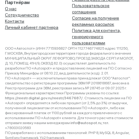
Партнёрам
Пользовательское
О нас
соглашение
Сотрудничество
Согласие на получение
Контакты
рекламных рассылок
Личный кабинет партнера
Политика для контента,
генерируемого
пользователями
ООО «Автоспот» (ИНН 7715936827 ОРГН 1127746774825 адрес 111250,
Г.МОСКВА, Внутригородская территория города федерального значения
МУНИЦИПАЛЬНЫЙ ОКРУГ ЛЕФОРТОВО, ПРОЕЗД ЗАВОДА СЕРП И МОЛОТ,
Д. 10, ПОМЕЩ. 41Н/9, ОКВЭД 62.0) осуществляет деятельность по
разработке ПО «Autospot» и предоставлению лицензий на ПО. Согласно
Приказу Минцифры от 08.10.22, вид деятельности (код): 2.01.
ПО «Autospot» — исключительные права принадлежат ООО "Автоспот":
свидетельство о регистрации программы ЭВМ № 2018618687, внесена в
Реестр программ для ЭВМ, реестровая запись № 28745 от 09.07.2025 г.
Функциональные характеристики Программы указаны по ссылке:
https://reestr.digital.gov.ru/reestr/3467687/
. Стоимость лицензии на ПО
«Autospot» определяется либо как процент (от 2,5% до 3%) от выручки,
полученной лицензиатом от использования ПО «Autospot», либо как
фиксированный платеж от 1100 рублей за каждого привлеченного с
использованием ПО «Autospot» клиента. Для точного расчета стоимости
отправьте заявку нашим менеджерам
info@autospot.ru
, тел.
+78003020583
ПО разработано с использованием технологий: PHP 8, MySQL 8, Angular,
Symfony framework, Yii2 framework.