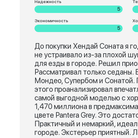
Надежность
Те
5
Экономичность
Хо
5
До покупки Хендай Соната я го
не устраивало из-за плохой ш
для езды в городе. Решил прио
Рассматривал только седаны. 
Мондео, Супербом и Сонатой. 
этого проанализировал впечатл
самой выгодной моделью с хо
1,470 миллиона в предмаксима
цвете Pantera Grey. Это достат
Практичный и немаркий, идеал
городе. Экстерьер приятный. Л