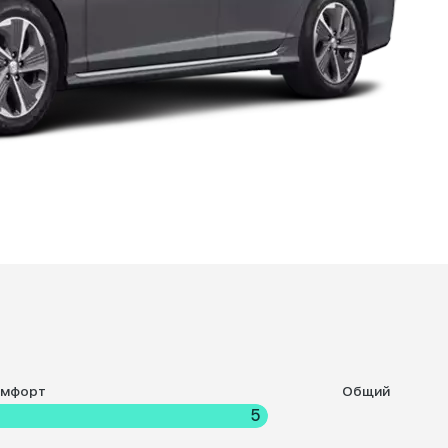
омфорт
Общий
5