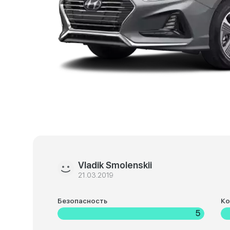
Vladik Smolenskii
21.03.2019
Безопасность
К
5