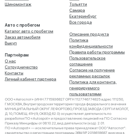
Шиномонтаж
Тольятти
Самара
Екатеринбург
Все города
Авто с пробегом
Каталог авто с пробегом
Описание продукта
Заказ автомобиля
Политика
Выкуп
конфиденциальности
Правила работы программы
Партнёрам
Пользовательское
О нас
соглашение
Сотрудничество
Согласие на получение
Контакты
рекламных рассылок
Личный кабинет партнера
Политика для контента,
генерируемого
пользователями
ООО «Автоспот» (ИНН 7715936827 ОРГН 1127746774825 адрес 111250,
Г.МОСКВА, Внутригородская территория города федерального значения
МУНИЦИПАЛЬНЫЙ ОКРУГ ЛЕФОРТОВО, ПРОЕЗД ЗАВОДА СЕРП И МОЛОТ,
Д. 10, ПОМЕЩ. 41Н/9, ОКВЭД 62.0) осуществляет деятельность по
разработке ПО «Autospot» и предоставлению лицензий на ПО. Согласно
Приказу Минцифры от 08.10.22, вид деятельности (код): 2.01.
ПО «Autospot» — исключительные права принадлежат ООО "Автоспот":
свидетельство о регистрации программы ЭВМ № 2018618687, внесена в