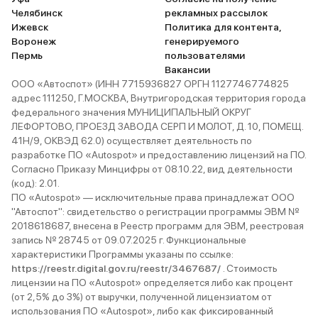
Челябинск
рекламных рассылок
Ижевск
Политика для контента,
Воронеж
генерируемого
Пермь
пользователями
Вакансии
ООО «Автоспот» (ИНН 7715936827 ОРГН 1127746774825
адрес 111250, Г.МОСКВА, Внутригородская территория города
федерального значения МУНИЦИПАЛЬНЫЙ ОКРУГ
ЛЕФОРТОВО, ПРОЕЗД ЗАВОДА СЕРП И МОЛОТ, Д. 10, ПОМЕЩ.
41Н/9, ОКВЭД 62.0) осуществляет деятельность по
разработке ПО «Autospot» и предоставлению лицензий на ПО.
Согласно Приказу Минцифры от 08.10.22, вид деятельности
(код): 2.01.
ПО «Autospot» — исключительные права принадлежат ООО
"Автоспот": свидетельство о регистрации программы ЭВМ №
2018618687, внесена в Реестр программ для ЭВМ, реестровая
запись № 28745 от 09.07.2025 г. Функциональные
характеристики Программы указаны по ссылке:
https://reestr.digital.gov.ru/reestr/3467687/
. Стоимость
лицензии на ПО «Autospot» определяется либо как процент
(от 2,5% до 3%) от выручки, полученной лицензиатом от
использования ПО «Autospot», либо как фиксированный