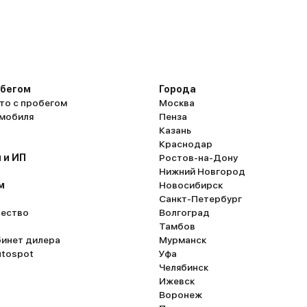
обегом
Города
то с пробегом
Москва
омобиля
Пенза
Казань
Краснодар
 и ИП
Ростов-на-Дону
Нижний Новгород
м
Новосибирск
Санкт-Петербург
ество
Волгоград
Тамбов
бинет дилера
Мурманск
utospot
Уфа
Челябинск
Ижевск
Воронеж