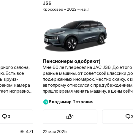
JS6
Кроссовер • 2022 – н.в., I
Пенсионеры одобряют)
рного салона,
Мне 60 лет, пересел на JAC JS6. До этого
ю. Есть все
разные машины, от советской классики до
, круиз-
подержанных иномарок. Честно скажу, к 
раном, камера
автопрому относился с предубеждением.
тает исправно,
пришло время менять машину, а цены сейч
 жестковатой
что выбирать особо не из чего. Решил рис
Владимир Петрович
В
изоляцию. На
взял JAC JS6. Машина выглядит современ
тся шумновато.
стильно. Никаких явных "китайских" штамп
 конечно,
тоже неплох: просторный, сиденья удобн
0
1
учается около
уже на дальние расстояния, спина не болел
име. Это
под рукой, а это в дороге самое главное. 
471
22 мая 2025
 машиной
касается езды тут тоже без откровений, 