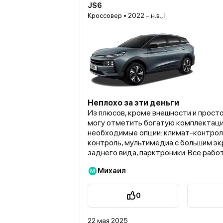
JS6
Кроссовер • 2022 – н.в., I
Неплохо за эти деньги
Из плюсов, кроме внешности и просто
могу отметить богатую комплектаци
необходимые опции: климат-контроль
контроль, мультимедиа с большим эк
заднего вида, парктроники. Все рабо
без глюков. Теперь о минусах. Кроме
Михаил
М
подвески, к ним можно отнести шумо
высоких скоростях в салоне станови
Еще один момент расход топлива. Он,
0
зависит от стиля езды, но у меня пол
10 литров на 100 км в смешанном реж
22 мая 2025
больше, чем я ожидал. В целом, пока