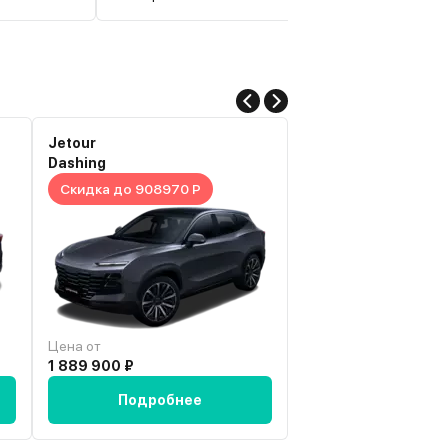
имаю)
бортовом экране. Автомобиль оснащен отлич
я города и
себя зарекомендовавшим 1.5 бензиновым
ор)
двигателем в 174 лошадиные силы,
ожалуй,
роботизированной коробкой. Авто своих дене
о на
определенно стоит.
неплохая,
Jetour
Haval
Dashing
Dargo
Скидка до 908970 Р
Скидка до 1130700
Цена от
Цена от
1 889 900 ₽
2 624 300 ₽
Подробнее
Подробн