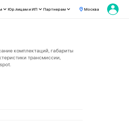
м
Юр.лицам и ИП
Партнерам
Москва
сание комплектаций, габариты
рактеристики трансмиссии,
spot.