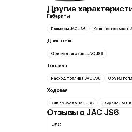
Другие характерист
Габариты
Размеры JAC JS6
Количество мест J
Двигатель
Объем двигателя JAC JS6
Топливо
Расход топлива JAC JS6
Объем топл
Ходовая
Тип привода JAC JS6
Клиренс JAC J
Отзывы о JAC JS6
JAC