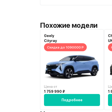
доволен. За свои деньги неплохой вар
время покажет, как она будет себя в
долгосрочной перспективе.
Похожие модели
Geely
C
Cityray
U
Скидка до 1090000 Р
Цена от
Це
1 759 990 ₽
1 
Подробнее