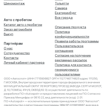
Шиномонтаж
Тольятти
Самара
Екатеринбург
Все города
Авто с пробегом
Каталог авто с пробегом
Описание продукта
Заказ автомобиля
Политика
Выкуп
конфиденциальности
Правила работы программы
Партнёрам
Пользовательское
О нас
соглашение
Сотрудничество
Согласие на получение
Контакты
рекламных рассылок
Личный кабинет партнера
Политика для контента,
генерируемого
пользователями
ООО «Автоспот» (ИНН 7715936827 ОРГН 1127746774825 адрес 111250,
Г.МОСКВА, Внутригородская территория города федерального значения
МУНИЦИПАЛЬНЫЙ ОКРУГ ЛЕФОРТОВО, ПРОЕЗД ЗАВОДА СЕРП И МОЛОТ,
Д. 10, ПОМЕЩ. 41Н/9, ОКВЭД 62.0) осуществляет деятельность по
разработке ПО «Autospot» и предоставлению лицензий на ПО. Согласно
Приказу Минцифры от 08.10.22, вид деятельности (код): 2.01.
ПО «Autospot» — исключительные права принадлежат ООО "Автоспот":
свидетельство о регистрации программы ЭВМ № 2018618687, внесена в