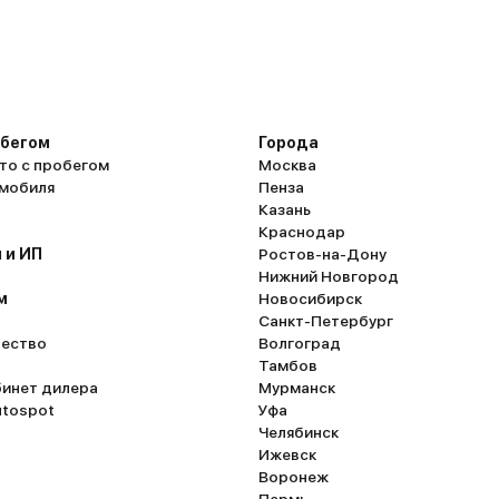
обегом
Города
то с пробегом
Москва
омобиля
Пенза
Казань
Краснодар
 и ИП
Ростов-на-Дону
Нижний Новгород
м
Новосибирск
Санкт-Петербург
ество
Волгоград
Тамбов
бинет дилера
Мурманск
utospot
Уфа
Челябинск
Ижевск
Воронеж