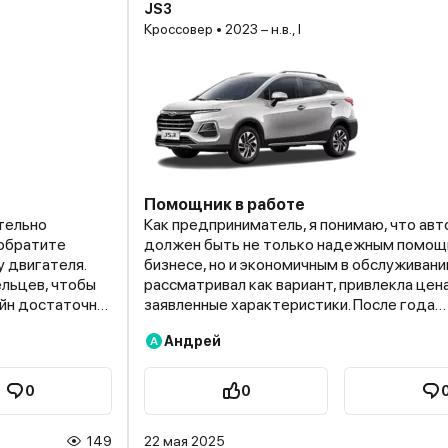
JS3
Кроссовер • 2023 – н.в., I
Помощник в работе
тельно
Как предприниматель, я понимаю, что ав
 обратите
должен быть не только надежным помощ
у двигателя.
бизнесе, но и экономичным в обслуживани
льцев, чтобы
рассматривал как вариант, привлекла цена
айн достаточно
заявленные характеристики. После года
им. В городе
эксплуатации могу поделиться своим оп
Андрей
А
укция
из главных преимуществ в сегменте бюд
прощает и
кроссоверов JS3 действительно выделя
 Некоторые
доступной ценой. Для небольшого бизнес
0
0
о конца.
связанного с перевозкой небольших грузо
оборудования, багажника вполне достато
149
22 мая 2025
. За год
тоже не тесный, четверо взрослых разм