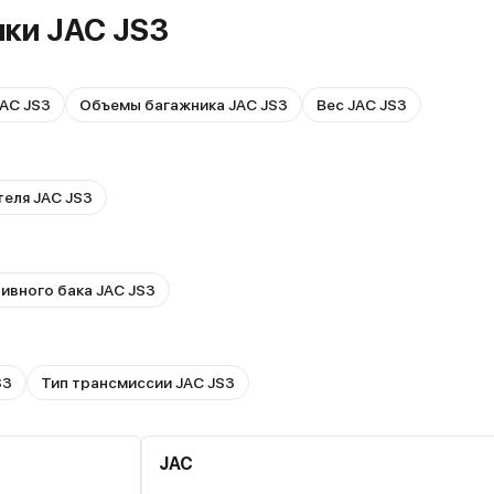
ики JAC JS3
AC JS3
Объемы багажника JAC JS3
Вес JAC JS3
теля JAC JS3
ивного бака JAC JS3
S3
Тип трансмиссии JAC JS3
JAC