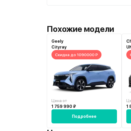
эксплуатации были небольшие пробл
элктроникой. Не критичные, но треб
Могу рекомендовать автомобиль.
Похожие модели
Geely
C
Cityray
U
Скидка до 1090000 Р
Цена от
Це
1 759 990 ₽
1 
Подробнее