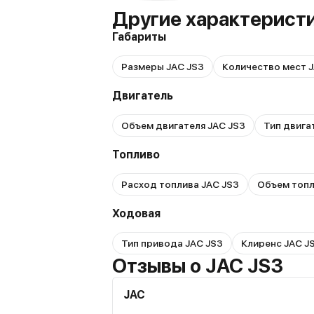
Другие характерист
Габариты
Размеры JAC JS3
Количество мест J
Двигатель
Объем двигателя JAC JS3
Тип двига
Топливо
Расход топлива JAC JS3
Объем топл
Ходовая
Тип привода JAC JS3
Клиренс JAC J
Отзывы о JAC JS3
JAC