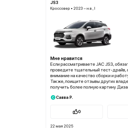
JS3
Кроссовер • 2023 – н.в., I
Мне нравится
Если рассматриваете JAC JS3, обяза
проведите тщательный тест-драйв,
внимание на качество сборки и работ
Также, поищите отзывы других владе
получить более полную картину. Диз
современный и не выглядит устаревш
Савва Р.
С
смотрится вполне достойно. Констр
автомобиля довольно простая, что у
удешевляет обслуживание и ремонт.
0
элементы управления не продуманы д
Например, расположение кнопок
22 мая 2025
стеклоподъемников не самое удобное