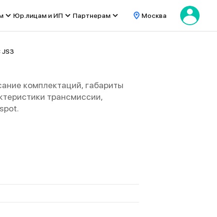
м
Юр.лицам и ИП
Партнерам
Москва
C JS3
сание комплектаций, габариты
рактеристики трансмиссии,
spot.