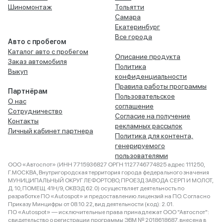
Шиномонтаж
Тольятти
Самара
Екатеринбург
Все города
Авто с пробегом
Каталог авто с пробегом
Описание продукта
Заказ автомобиля
Политика
Выкуп
конфиденциальности
Правила работы программы
Партнёрам
Пользовательское
О нас
соглашение
Сотрудничество
Согласие на получение
Контакты
рекламных рассылок
Личный кабинет партнера
Политика для контента,
генерируемого
пользователями
ООО «Автоспот» (ИНН 7715936827 ОРГН 1127746774825 адрес 111250,
Г.МОСКВА, Внутригородская территория города федерального значения
МУНИЦИПАЛЬНЫЙ ОКРУГ ЛЕФОРТОВО, ПРОЕЗД ЗАВОДА СЕРП И МОЛОТ,
Д. 10, ПОМЕЩ. 41Н/9, ОКВЭД 62.0) осуществляет деятельность по
разработке ПО «Autospot» и предоставлению лицензий на ПО. Согласно
Приказу Минцифры от 08.10.22, вид деятельности (код): 2.01.
ПО «Autospot» — исключительные права принадлежат ООО "Автоспот":
свидетельство о регистрации программы ЭВМ № 2018618687, внесена в