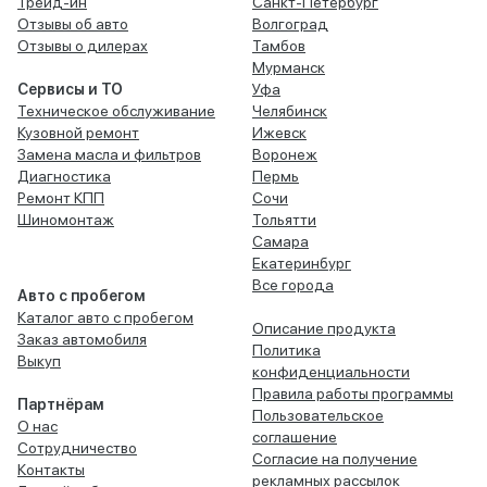
Трейд-ин
Санкт-Петербург
Отзывы об авто
Волгоград
Отзывы о дилерах
Тамбов
Мурманск
Сервисы и ТО
Уфа
Техническое обслуживание
Челябинск
Кузовной ремонт
Ижевск
Замена масла и фильтров
Воронеж
Диагностика
Пермь
Ремонт КПП
Сочи
Шиномонтаж
Тольятти
Самара
Екатеринбург
Все города
Авто с пробегом
Каталог авто с пробегом
Описание продукта
Заказ автомобиля
Политика
Выкуп
конфиденциальности
Правила работы программы
Партнёрам
Пользовательское
О нас
соглашение
Сотрудничество
Согласие на получение
Контакты
рекламных рассылок