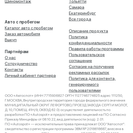
Шиномонтаж
Тольятти
Самара
Екатеринбург
Все города
Авто с пробегом
Каталог авто с пробегом
Описание продукта
Заказ автомобиля
Политика
Выкуп
конфиденциальности
Правила работы программы
Партнёрам
Пользовательское
О нас
соглашение
Сотрудничество
Согласие на получение
Контакты
рекламных рассылок
Личный кабинет партнера
Политика для контента,
генерируемого
пользователями
ООО «Автоспот» (ИНН 7715936827 ОРГН 1127746774825 адрес 111250,
Г.МОСКВА, Внутригородская территория города федерального значения
МУНИЦИПАЛЬНЫЙ ОКРУГ ЛЕФОРТОВО, ПРОЕЗД ЗАВОДА СЕРП И МОЛОТ,
Д. 10, ПОМЕЩ. 41Н/9, ОКВЭД 62.0) осуществляет деятельность по
разработке ПО «Autospot» и предоставлению лицензий на ПО. Согласно
Приказу Минцифры от 08.10.22, вид деятельности (код): 2.01.
ПО «Autospot» — исключительные права принадлежат ООО "Автоспот":
свидетельство о регистрации программы ЭВМ № 2018618687, внесена в